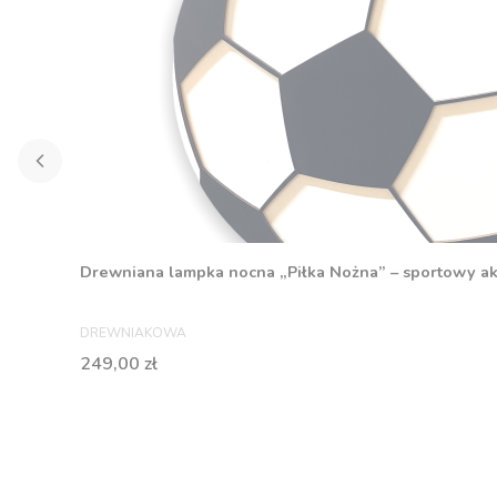
Drewniana lampka nocna „Piłka Nożna” – sportowy ak
PRODUCENT
DREWNIAKOWA
Cena
249,00 zł