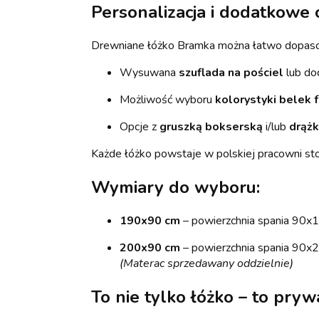
Personalizacja i dodatkowe 
Drewniane łóżko Bramka można łatwo dopaso
Wysuwana
szuflada na pościel
lub d
Możliwość wyboru
kolorystyki belek 
Opcje z
gruszką bokserską
i/lub
drąż
Każde łóżko powstaje w polskiej pracowni stol
Wymiary do wyboru
:
190x90 cm
– powierzchnia spania 90x1
200x90 cm
– powierzchnia spania 90x2
(Materac sprzedawany oddzielnie)
To nie tylko łóżko – to pry