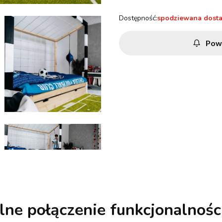
Dostępność:
spodziewana dost
Pow
lne połączenie funkcjonalności