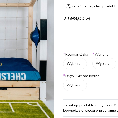
6
osób kupiło ten produkt
Cena
2 598,00 zł
Wybierz wariant produktu:
Poszczególne warianty mogą różn
*
*
Rozmiar łóżka
Wariant
Wybierz
Wybierz
*
Drążki Gimnastyczne
Wybierz
Za zakup produktu otrzymasz
25
Dowiedz się
więcej o programie 