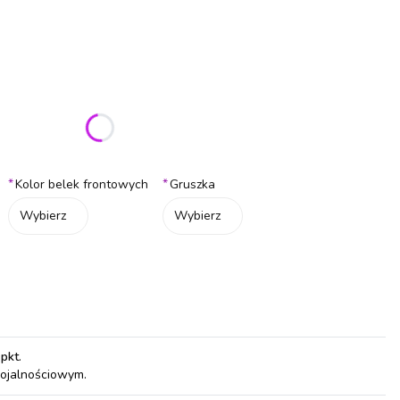
ić się ceną
*
*
Kolor belek frontowych
Gruszka
Wybierz
Wybierz
 pkt
.
lojalnościowym.