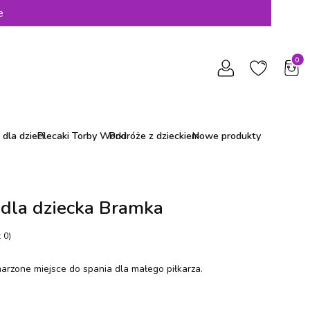
e
Produ
dla dzieci
Plecaki Torby Worki
Podróże z dzieckiem
Nowe produkty
 dla dziecka Bramka
 0)
rzone miejsce do spania dla małego piłkarza.