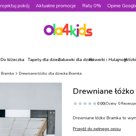
rojektuj pokój
Aktualne promocje
Raty 0%
Opinie Googl
Do łóżeczka
Tapety dla dzieci
Zabawki dla dzieci
Rowerki i Hulajnogi
Wózki 
 Bramka
Drewniane łóżko dla dziecka Bramka
Drewniane łóżko
0.00
(Oceny: 0 Recenzje:
Drewniane łóżko Bramka to wyma
Przejdź do pełnego opisu