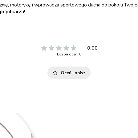
aźnię, motorykę i wprowadza sportowego ducha do pokoju Twojeg
o piłkarza
!
0.00
Liczba ocen: 0
Oceń i opisz