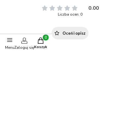
0.00
Liczba ocen: 0
Oceń i opisz
Produkty w koszyku: 0. Zobacz szczegóły
Koszyk
Menu
Zaloguj się
Stwórz stylizację