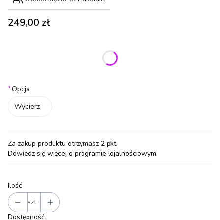
Cena
249,00 zł
Wybierz wariant produktu:
Poszczególne warianty mogą różnić się ceną
*
Opcja
Wybierz
Za zakup produktu otrzymasz
2 pkt
.
Dowiedz się
więcej o programie lojalnościowym.
Ilość
szt.
Dostępność: