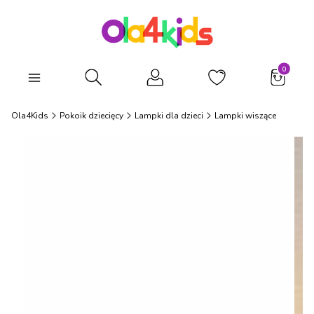
Produkty
Otwórz wyszukiwarkę
Ola4Kids
Pokoik dziecięcy
Lampki dla dzieci
Lampki wiszące