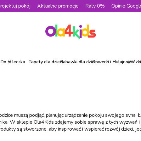
rojektuj pokój
Aktualne promocje
Raty 0%
Opinie Googl
Do łóżeczka
Tapety dla dzieci
Zabawki dla dzieci
Rowerki i Hulajnogi
Wózki 
rodzice muszą podjąć, planując urządzenie pokoju swojego syna. 
nika. W sklepie Ola4Kids zdajemy sobie sprawę z tych wyzwań i
rodukty są stworzone, aby inspirować i wspierać rozwój dzieci, j