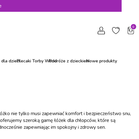
e
Produ
dla dzieci
Plecaki Torby Worki
Podróże z dzieckiem
Nowe produkty
Łóżko nie tylko musi zapewniać komfort i bezpieczeństwo snu,
 oferujemy szeroką gamę łóżek dla chłopców, które są
ednocześnie zapewniając im spokojny i zdrowy sen.