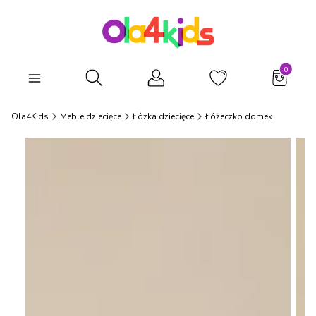
Produkty
Otwórz wyszukiwarkę
Ola4Kids
Meble dziecięce
Łóżka dziecięce
Łóżeczko domek