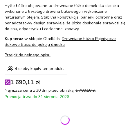
Hytte Łóżko olejowane to drewniane łóżko domek dla dziecka
wykonane z trwałego drewna bukowego i wykończone
naturalnym olejem. Stabilna konstrukcja, barierki ochronne oraz
ponadczasowy design sprawiają, że łóżko doskonale sprawdzi się
do snu, odpoczynku i codziennej zabawy.
Kup teraz
w sklepie Ola4Kids:
Drewniane Łóżko Pojedyncze
Bukowe Basic do pokoju dziecka
Przejdź do pełnego opisu
4
osoby kupiły ten produkt
1 690,11 zł
Najniższa cena z 30 dni przed obniżką:
1 709,10 zł
Promocja trwa do 31 sierpnia 2026
Wybierz wariant produktu:
Poszczególne warianty mogą różnić się ceną