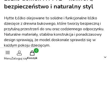
bezpieczeństwo i naturalny styl
Hytte Łóżko olejowane to solidne i funkcjonalne łóżko
dziecięce z drewna bukowego, które tworzy bezpieczną i
przytulną przestrzeń do snu oraz codziennego odpoczynku.
Naturalne materiały, stabilna konstrukcja i ponadczasowy
design sprawiają, że model doskonale sprawdzi się w
każdym pokoju dziecięcym.
Produkty w koszyku: 0. Zobacz szczegóły
Opinie
Koszyk
Menu
Zaloguj się
0.00
Liczba ocen: 0
Oceń i opisz