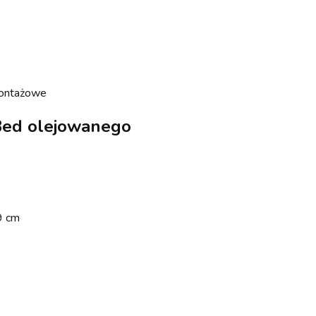
montażowe
Bed olejowanego
9 cm