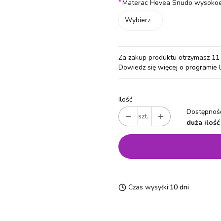
*
Materac Hevea Snudo wysoko
Wybierz
Za zakup produktu otrzymasz
11
Dowiedz się
więcej o programie 
Ilość
Dostępność
szt.
duża ilość
Czas wysyłki:
10 dni