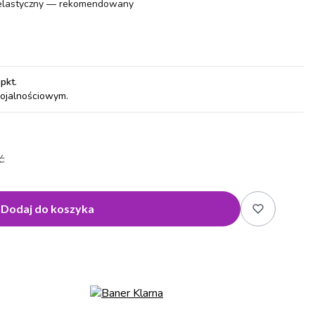
elastyczny — rekomendowany
 pkt
.
lojalnościowym.
:
Dodaj do koszyka