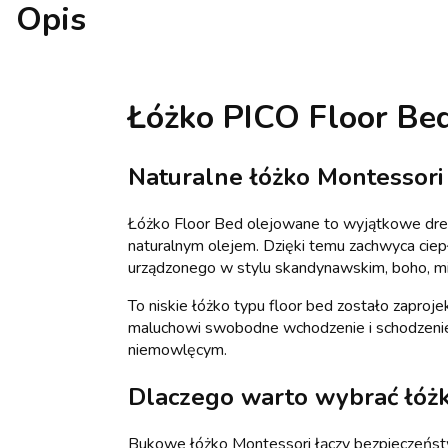
Opis
Łóżko PICO Floor Bed
Naturalne łóżko Montessor
Łóżko Floor Bed olejowane to wyjątkowe dre
naturalnym olejem. Dzięki temu zachwyca ci
urządzonego w stylu skandynawskim, boho, mi
To niskie łóżko typu floor bed zostało zaproj
maluchowi swobodne wchodzenie i schodzenie z
niemowlęcym.
Dlaczego warto wybrać łóż
Bukowe łóżko Montessori łączy bezpieczeństw