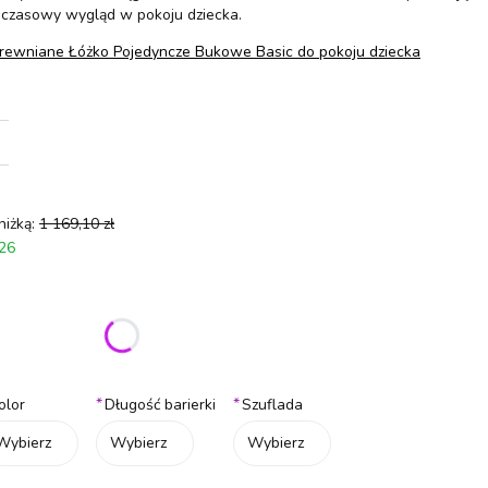
dczasowy wygląd w pokoju dziecka.
rewniane Łóżko Pojedyncze Bukowe Basic do pokoju dziecka
niżką:
1 169,10 zł
026
ić się ceną
*
*
olor
Długość barierki
Szuflada
Wybierz
Wybierz
Wybierz