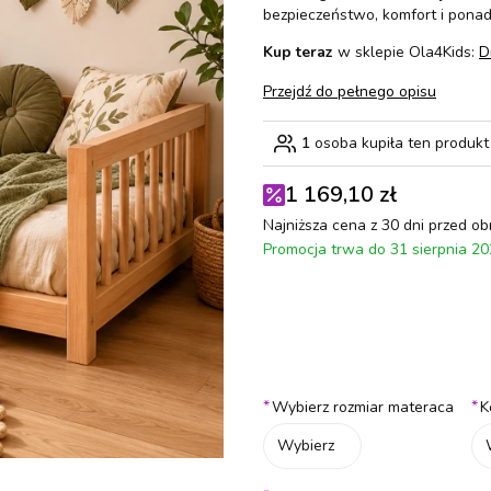
bezpieczeństwo, komfort i pona
Kup teraz
w sklepie Ola4Kids:
D
Przejdź do pełnego opisu
1
osoba kupiła ten produkt
1 169,10 zł
Najniższa cena z 30 dni przed ob
Promocja trwa do 31 sierpnia 2
Wybierz wariant produktu:
Poszczególne warianty mogą różn
*
*
Wybierz rozmiar materaca
K
Wybierz