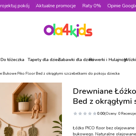
rojektuj pokój
Aktualne promocje
Raty 0%
Opinie Googl
Do łóżeczka
Tapety dla dzieci
Zabawki dla dzieci
Rowerki i Hulajnogi
Wózki 
e Bukowe Piko Floor Bed z okrągłymi szczebelkami do pokoju dziecka
Drewniane Łóżko
Bed z okrągłymi 
0.00
(Oceny: 0 Recenzje:
Łóżko PICO floor bez olejowane
bukowego. Naturalne olejowane 