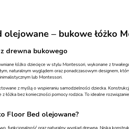
 olejowane – bukowe łóżko Mo
i z drewna bukowego
wniane łóżko dziecięce w stylu Montessori, wykonane z trwałe
epłym, naturalnym wyglądem oraz ponadczasowym designem, który
nimalistycznym lub Montessori.
ektowane z myślą o wspieraniu samodzielności dziecka. Konstrukc
 łóżka bez konieczności pomocy rodzica. To idealne rozwiązani
ko Floor Bed olejowane?
o, funkcjonalność oraz naturalny wygląd drewna. Niska konstru