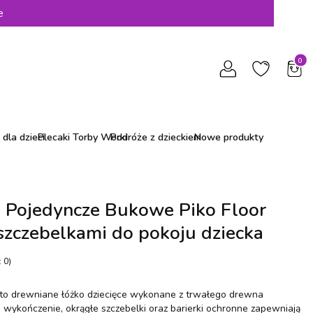
e
Produ
dla dzieci
Plecaki Torby Worki
Podróże z dzieckiem
Nowe produkty
 Pojedyncze Bukowe Piko Floor
szczebelkami do pokoju dziecka
 0)
 to drewniane łóżko dziecięce wykonane z trwałego drewna
wykończenie, okrągłe szczebelki oraz barierki ochronne zapewniają