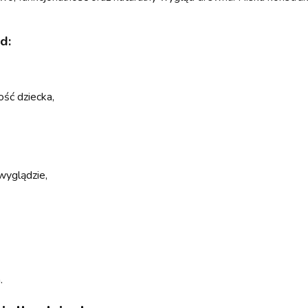
d:
ość dziecka,
wyglądzie,
.