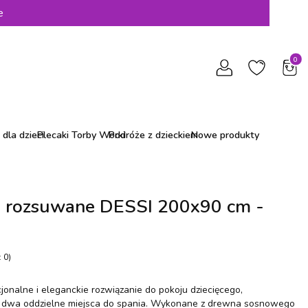
e
Produ
dla dzieci
Plecaki Torby Worki
Podróże z dzieckiem
Nowe produkty
 rozsuwane DESSI 200x90 cm -
 0)
onalne i eleganckie rozwiązanie do pokoju dziecięcego,
w dwa oddzielne miejsca do spania. Wykonane z drewna sosnowego