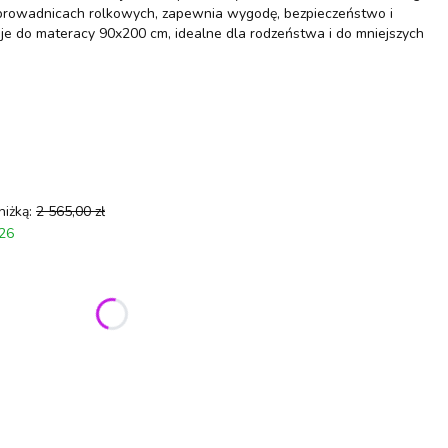
a prowadnicach rolkowych, zapewnia wygodę, bezpieczeństwo i
uje do materacy 90x200 cm, idealne dla rodzeństwa i do mniejszych
niżką:
2 565,00 zł
026
ić się ceną