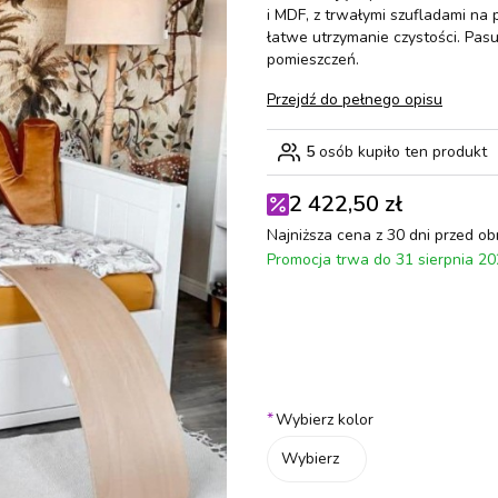
i MDF, z trwałymi szufladami n
łatwe utrzymanie czystości. Pas
pomieszczeń.
Przejdź do pełnego opisu
5
osób kupiło ten produkt
2 422,50 zł
Najniższa cena z 30 dni przed ob
Promocja trwa do 31 sierpnia 2
Wybierz wariant produktu:
Poszczególne warianty mogą różn
*
Wybierz kolor
Wybierz