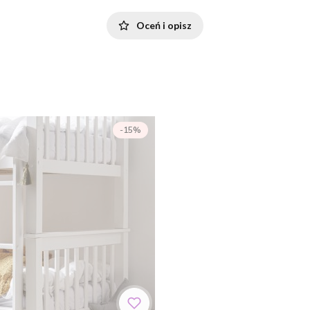
Oceń i opisz
-15%