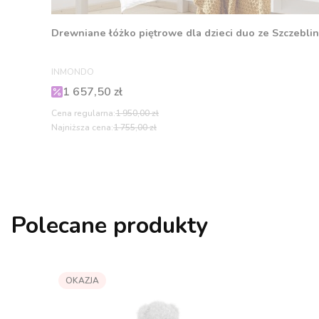
Drewniane łóżko piętrowe dla dzieci duo ze Szczeblina
PRODUCENT
INMONDO
Cena promocyjna
1 657,50 zł
Cena regularna:
1 950,00 zł
Najniższa cena:
1 755,00 zł
Polecane produkty
OKAZJA