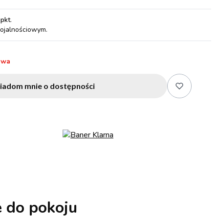
 pkt
.
lojalnościowym.
awa
iadom mnie o dostępności
 do pokoju