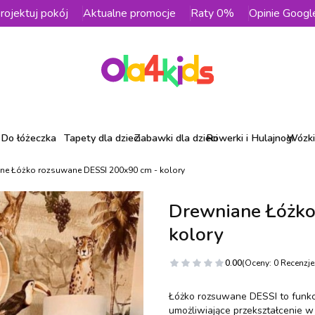
rojektuj pokój
Aktualne promocje
Raty 0%
Opinie Googl
Do łóżeczka
Tapety dla dzieci
Zabawki dla dzieci
Rowerki i Hulajnogi
Wózki 
ne Łóżko rozsuwane DESSI 200x90 cm - kolory
Drewniane Łóżko
kolory
0.00
(Oceny: 0 Recenzje:
Łóżko rozsuwane DESSI to funkcj
umożliwiające przekształcenie 