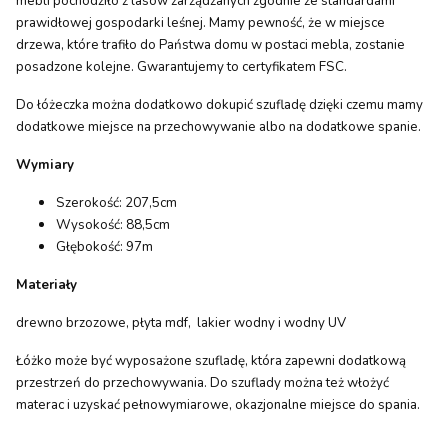
mebli pochodziło z lasów zarządzanych zgodnie ze standardami
prawidłowej gospodarki leśnej. Mamy pewność, że w miejsce
drzewa, które trafiło do Państwa domu w postaci mebla, zostanie
posadzone kolejne. Gwarantujemy to certyfikatem FSC.
Do łóżeczka można dodatkowo dokupić szufladę dzięki czemu mamy
dodatkowe miejsce na przechowywanie albo na dodatkowe spanie.
Wymiary
Szerokość: 207,5cm
Wysokość: 88,5cm
Głębokość: 97m
Materiały
drewno brzozowe, płyta mdf, lakier wodny i wodny UV
Łóżko może być wyposażone szufladę, która zapewni dodatkową
przestrzeń do przechowywania. Do szuflady można też włożyć
materac i uzyskać pełnowymiarowe, okazjonalne miejsce do spania.