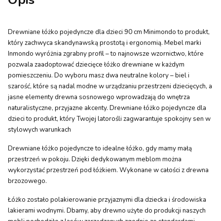
Drewniane łóżko pojedyncze dla dzieci 90 cm Minimondo to produkt,
który zachwyca skandynawską prostotą i ergonomią. Mebel marki
Inmondo wyróżnia zgrabny profil – to najnowsze wzornictwo, które
pozwala zaadoptować dziecięce łóżko drewniane w każdym
pomieszczeniu. Do wyboru masz dwa neutralne kolory – biel i
szarość, które są nadal modne w urządzaniu przestrzeni dziecięcych, a
jasne elementy drewna sosnowego wprowadzają do wnętrza
naturalistyczne, przyjazne akcenty. Drewniane łóżko pojedyncze dla
dzieci to produkt, który Twojej latorośli zagwarantuje spokojny sen w
stylowych warunkach
Drewniane łóżko pojedyncze to idealne łóżko, gdy mamy małą
przestrzeń w pokoju. Dzięki dedykowanym meblom można
wykorzystać przestrzeń pod łóżkiem. Wykonane w całości z drewna
brzozowego.
Łóżko zostało polakierowanie przyjaznymi dla dziecka i środowiska
lakierami wodnymi. Dbamy, aby drewno użyte do produkcji naszych