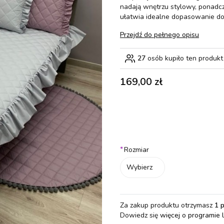
nadają wnętrzu stylowy, ponadc
ułatwia idealne dopasowanie do
Przejdź do pełnego opisu
27
osób kupiło ten produkt
Cena
169,00 zł
Wybierz wariant produktu:
Poszczególne warianty mogą różn
*
Rozmiar
Wybierz
Za zakup produktu otrzymasz
1 
Dowiedz się
więcej o programie 