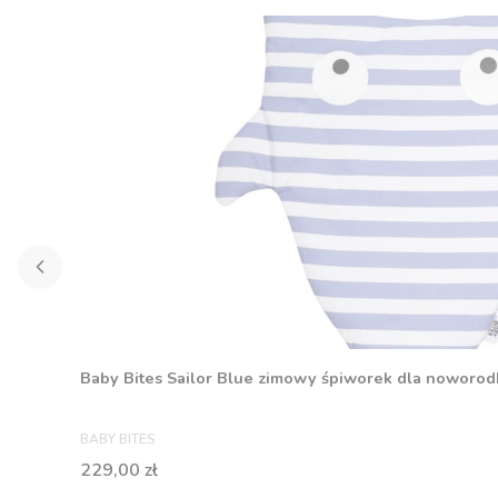
Baby Bites Sailor Blue zimowy śpiworek dla noworodk
PRODUCENT
BABY BITES
Cena
229,00 zł