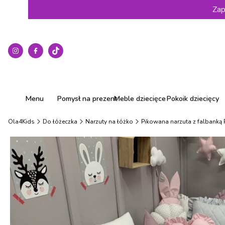
Zap
Menu
Pomysł na prezent
Meble dziecięce
Pokoik dziecięcy
Ola4Kids
Do łóżeczka
Narzuty na łóżko
Pikowana narzuta z falbanką 