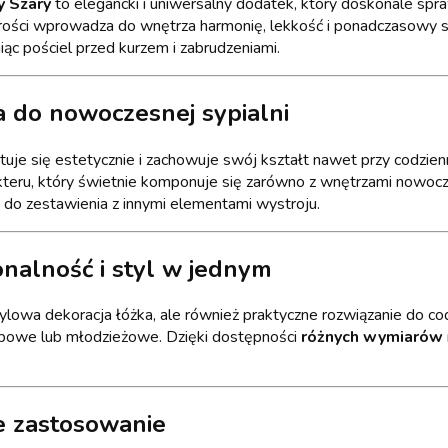
y Szary
to elegancki i uniwersalny dodatek, który doskonale spr
ości wprowadza do wnętrza harmonię, lekkość i ponadczasowy sty
ąc pościel przed kurzem i zabrudzeniami.
 do nowoczesnej sypialni
ntuje się estetycznie i zachowuje swój kształt nawet przy codzi
kteru, który świetnie komponuje się zarówno z wnętrzami nowocze
y do zestawienia z innymi elementami wystroju.
onalność i styl w jednym
tylowa dekoracja łóżka, ale również praktyczne rozwiązanie do c
bowe lub młodzieżowe. Dzięki dostępności
różnych wymiarów
e zastosowanie