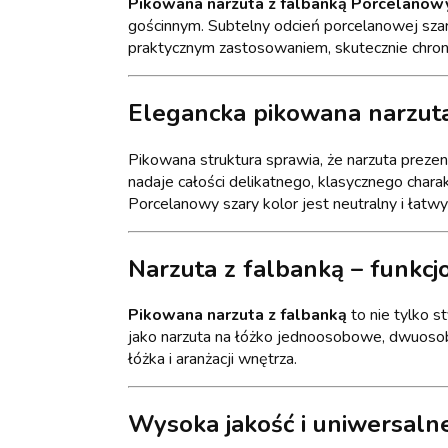
Pikowana narzuta z falbanką Porcelanow
gościnnym. Subtelny odcień porcelanowej szar
praktycznym zastosowaniem, skutecznie chroni
Elegancka pikowana narzuta
Pikowana struktura sprawia, że narzuta preze
nadaje całości delikatnego, klasycznego chara
Porcelanowy szary kolor jest neutralny i łatw
Narzuta z falbanką – funkcj
Pikowana narzuta z falbanką
to nie tylko s
jako narzuta na łóżko jednoosobowe, dwuoso
łóżka i aranżacji wnętrza.
Wysoka jakość i uniwersaln