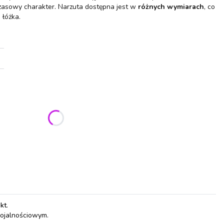
zasowy charakter. Narzuta dostępna jest w
różnych wymiarach
, co
 łóżka.
ić się ceną
pkt
.
lojalnościowym.