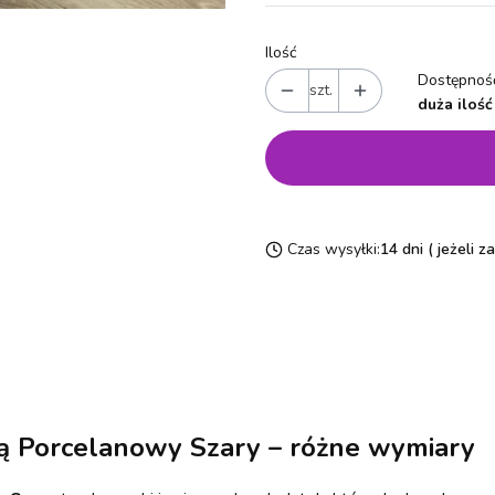
Ilość
Dostępność
szt.
duża ilość
Czas wysyłki:
14 dni ( jeżeli 
ą Porcelanowy Szary – różne wymiary