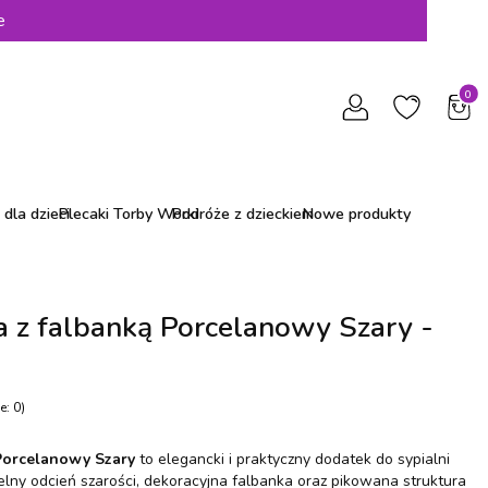
e
Produ
dla dzieci
Plecaki Torby Worki
Podróże z dzieckiem
Nowe produkty
 z falbanką Porcelanowy Szary -
e: 0)
Porcelanowy Szary
to elegancki i praktyczny dodatek do sypialni
lny odcień szarości, dekoracyjna falbanka oraz pikowana struktura