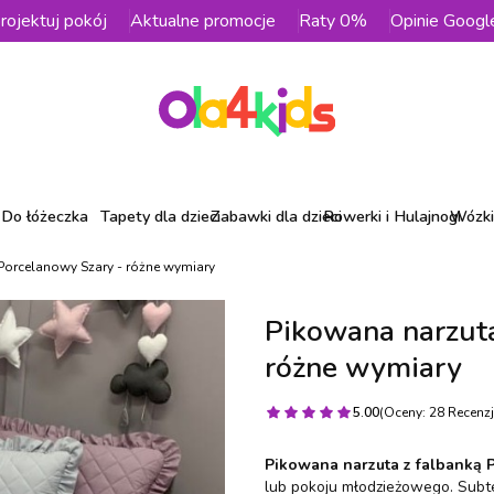
rojektuj pokój
Aktualne promocje
Raty 0%
Opinie Googl
Do łóżeczka
Tapety dla dzieci
Zabawki dla dzieci
Rowerki i Hulajnogi
Wózki 
Porcelanowy Szary - różne wymiary
Pikowana narzuta
różne wymiary
5.00
(Oceny: 28 Recenzj
Pikowana narzuta z falbanką 
lub pokoju młodzieżowego. Subte