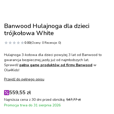
Banwood Hulajnoga dla dzieci
trójkołowa White
0.00
(Oceny: 0 Recenzje: 0)
Hulajnoga 3-kołowa dla dzieci powyżej 3 lat od Banwood to
gwarancja bezpiecznej jazdy już od najmłodszych lat.
Sprawdź
pełną gamę produktów od firmy Banwood
w
Ola4Kids!
Przejdź do pełnego opisu
559,55 zł
Najniższa cena z 30 dni przed obniżką:
547,77 zł
Promocja trwa do 31 sierpnia 2026