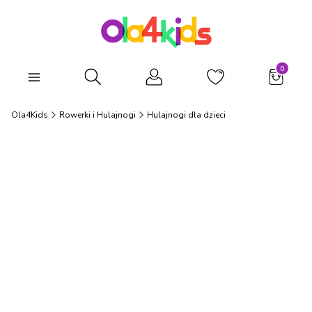
Produkty
Otwórz wyszukiwarkę
Ola4Kids
Rowerki i Hulajnogi
Hulajnogi dla dzieci