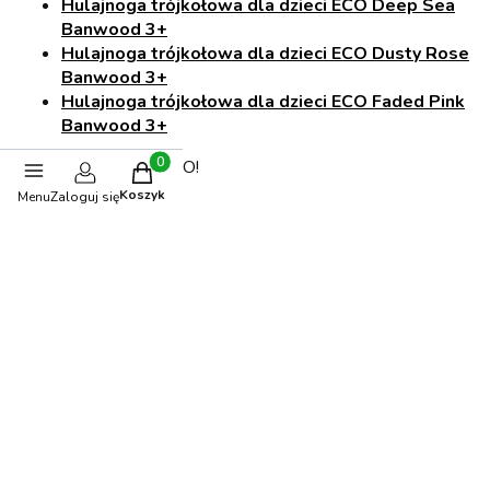
Hulajnoga trójkołowa dla dzieci ECO Deep Sea
Banwood 3+
Hulajnoga trójkołowa dla dzieci ECO Dusty Rose
Banwood 3+
Hulajnoga trójkołowa dla dzieci ECO Faded Pink
Banwood 3+
Postaw na wersję ECO!
Produkty w koszyku: 0. Zobacz szczegóły
Koszyk
Menu
Zaloguj się
Opinie
0.00
Liczba ocen: 0
Oceń i opisz
Polecane produkty