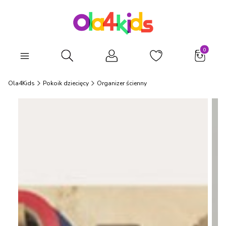
Produkty
Otwórz wyszukiwarkę
Ola4Kids
Pokoik dziecięcy
Organizer ścienny