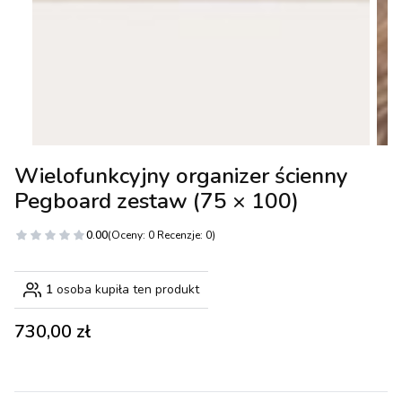
Wielofunkcyjny organizer ścienny
Pegboard zestaw (75 × 100)
0.00
(Oceny: 0 Recenzje: 0)
1
osoba kupiła ten produkt
Cena
730,00 zł