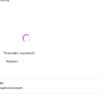
ością.
ić się ceną
*
Krzesełko wysokość
Wybierz
pkt
.
lojalnościowym.