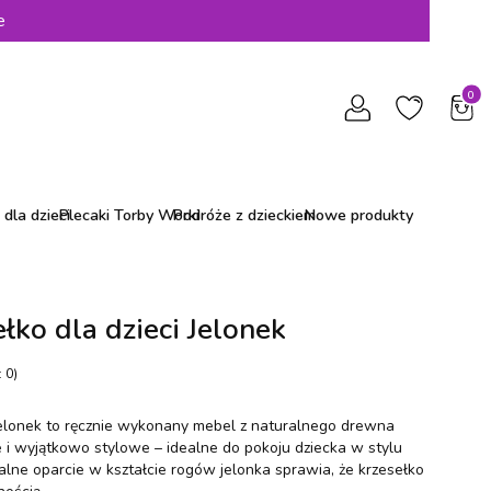
e
Produ
dla dzieci
Plecaki Torby Worki
Podróże z dzieckiem
Nowe produkty
łko dla dzieci Jelonek
 0)
Jelonek to ręcznie wykonany mebel z naturalnego drewna
 i wyjątkowo stylowe – idealne do pokoju dziecka w stylu
lne oparcie w kształcie rogów jelonka sprawia, że krzesełko