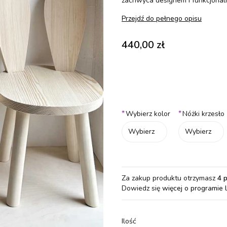
zachwyca designem i funkcjonaln
Przejdź do pełnego opisu
Cena
440,00 zł
Wybierz wariant produktu:
Poszczególne warianty mogą różn
*
*
Wybierz kolor
Nóżki krzesło
Wybierz
Wybierz
Za zakup produktu otrzymasz
4 
Dowiedz się
więcej o programie 
Ilość