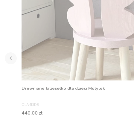
Drewniane krzesełko dla dzieci Motylek
PRODUCENT
OLA4KIDS
Cena
440,00 zł