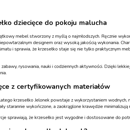
łko dziecięce do pokoju malucha
jątkowy mebel stworzony z myślą o najmłodszych. Ręcznie wykon
epowtarzalnym designem oraz wysoką jakością wykonania. Chara
matu i sprawia, że krzesełko staje się nie tylko praktycznym me
zabawy, rysowania, nauki i codziennych aktywności. Dzięki lekkiej
nia.
ęce z certyfikowanych materiałów
latego krzesełko Jelonek powstaje z wykorzystaniem wodnych, ni
ły starannie wykończone, a zaokrąglone krawędzie minimalizują
cje sprawiają, że krzesełko jest wygodne i dostosowane do potrz