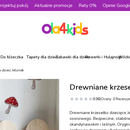
rojektuj pokój
Aktualne promocje
Raty 0%
Opinie Googl
Do łóżeczka
Tapety dla dzieci
Zabawki dla dzieci
Rowerki i Hulajnogi
Wózki 
 dzieci Jelonek
Drewniane krzese
0.00
(Oceny: 0 Recenzje:
Drewniane krzesełko dziecięce 
sosnowego. Bezpieczne, stabilne
skandynawskim i leśnym. Orygina