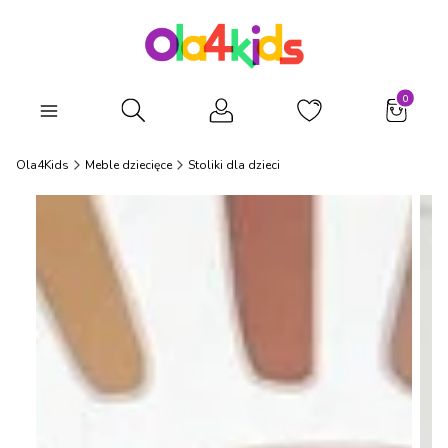
Produkty
Otwórz wyszukiwarkę
Ola4Kids
Meble dziecięce
Stoliki dla dzieci