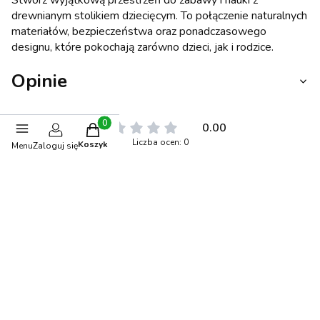
drewnianym stolikiem dziecięcym. To połączenie naturalnych
materiałów, bezpieczeństwa oraz ponadczasowego
designu, które pokochają zarówno dzieci, jak i rodzice.
Opinie
0.00
Produkty w koszyku: 0. Zobacz szczegóły
Liczba ocen: 0
Koszyk
Menu
Zaloguj się
Oceń i opisz
Stwórz stylizację
BESTSELLER