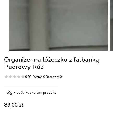
Organizer na łóżeczko z falbanką
Pudrowy Róż
0.00
(Oceny: 0 Recenzje: 0)
7
osób kupiło ten produkt
Cena
89,00 zł