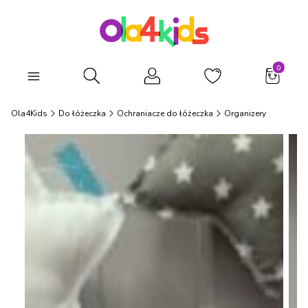
Produkty
Otwórz wyszukiwarkę
Ola4Kids
Do łóżeczka
Ochraniacze do łóżeczka
Organizery