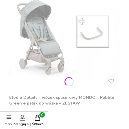
Elodie Details - wózek spacerowy MONDO - Pebble
Green + pałąk do wózka - ZESTAW
PRODUCENT
ELODIE DETAILS
Produkty w koszyku: 0. Zobacz szczegóły
Cena promocyjna
1 681,20 zł
Koszyk
Menu
Zaloguj się