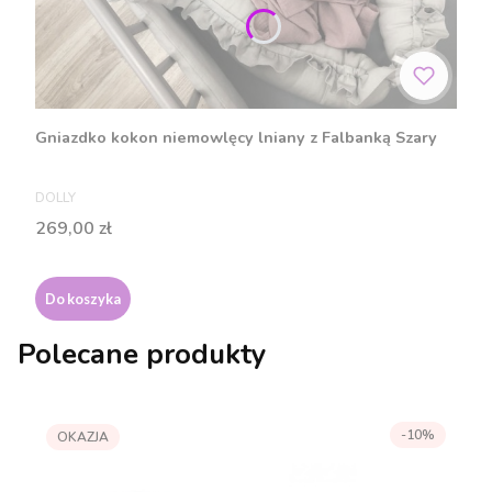
Gniazdko kokon niemowlęcy lniany z Falbanką Szary
PRODUCENT
DOLLY
Cena
269,00 zł
Do koszyka
Polecane produkty
-10%
OKAZJA