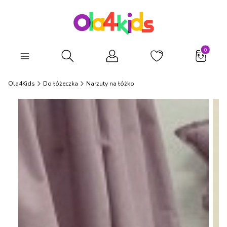
Produkty
Otwórz wyszukiwarkę
Ola4Kids
Do łóżeczka
Narzuty na łóżko