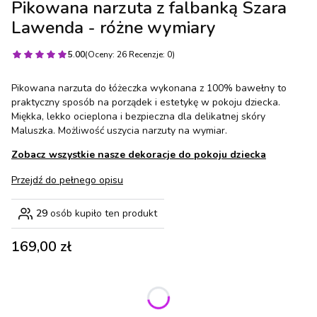
Pikowana narzuta z falbanką Szara
Lawenda - różne wymiary
5.00
(Oceny: 26 Recenzje: 0)
Pikowana narzuta do łóżeczka wykonana z 100% bawełny to
praktyczny sposób na porządek i estetykę w pokoju dziecka.
Miękka, lekko ocieplona i bezpieczna dla delikatnej skóry
Maluszka. Możliwość uszycia narzuty na wymiar.
Zobacz wszystkie nasze dekoracje do pokoju dziecka
Przejdź do pełnego opisu
29
osób kupiło ten produkt
Cena
169,00 zł
Wybierz wariant produktu:
Poszczególne warianty mogą różnić się ceną