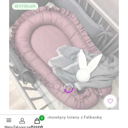
BESTSELLER
Gniazdko kokon niemowlęcy lniany z Falbanką
Produkty w koszyku: 0. Zobacz szczegóły
Jagodowy
Koszyk
Menu
Zaloguj się