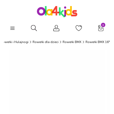
Produkty
Otwórz wyszukiwarkę
Rowerki i Hulajnogi
Rowerki dla dzieci
Rowerki BMX
Rowerki BMX 16"