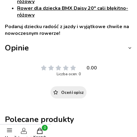
różowy
Rower dla dziecka BMX Daisy 20" cali błękitno-
różowy
Podaruj dziecku radość z jazdy i wyjątkowe chwile na
nowoczesnym rowerze!
Opinie
0.00
Liczba ocen: 0
Oceń i opisz
Polecane produkty
Produkty w koszyku: 0. Zobacz szczegóły
Koszyk