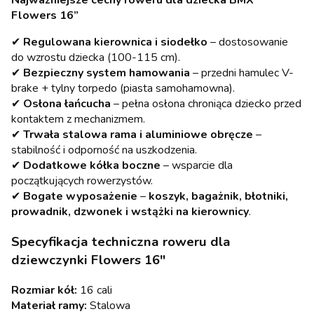
Najważniejsze cechy roweru dla dziecka BMX
Flowers 16”
✔
Regulowana kierownica i siodełko
– dostosowanie
do wzrostu dziecka (100-115 cm).
✔
Bezpieczny system hamowania
– przedni hamulec V-
brake + tylny torpedo (piasta samohamowna).
✔
Osłona łańcucha
– pełna osłona chroniąca dziecko przed
kontaktem z mechanizmem.
✔
Trwała stalowa rama i aluminiowe obręcze
–
stabilność i odporność na uszkodzenia.
✔
Dodatkowe kółka boczne
– wsparcie dla
początkujących rowerzystów.
✔
Bogate wyposażenie
–
koszyk, bagażnik, błotniki,
prowadnik, dzwonek i wstążki na kierownicy
.
Specyfikacja techniczna roweru dla
dziewczynki Flowers 16"
Rozmiar kół:
16 cali
Materiał ramy:
Stalowa