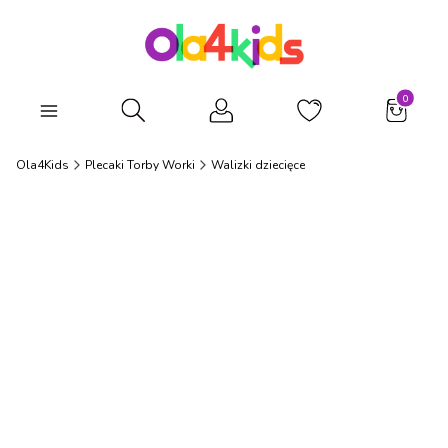
Produkty
Otwórz wyszukiwarkę
Ola4Kids
Plecaki Torby Worki
Walizki dziecięce