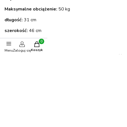
Maksymalne obciążenie:
50 kg
długość:
31 cm
szerokość:
46 cm
wysokość:
21 cm
Produkty w koszyku: 0. Zobacz szczegóły
Koszyk
Menu
Zaloguj się
Opinie
0.00
Liczba ocen: 0
Oceń i opisz
Polecane produkty