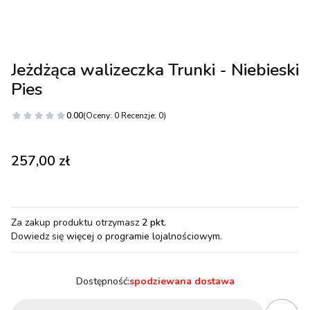
Jeżdżąca walizeczka Trunki - Niebieski
Pies
0.00
(Oceny: 0 Recenzje: 0)
Cena
257,00 zł
Za zakup produktu otrzymasz
2 pkt
.
Dowiedz się
więcej o programie lojalnościowym.
Dostępność:
spodziewana dostawa