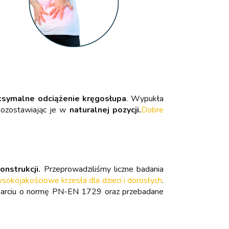
symalne odciążenie kręgosłupa
. Wypukła
pozostawiając je w
naturalnej pozycji.
Dobre
onstrukcji.
Przeprowadziliśmy liczne badania
kojakościowe krzesła dla dzieci i dorosłych
.
oparciu o normę PN-EN 1729 oraz przebadane