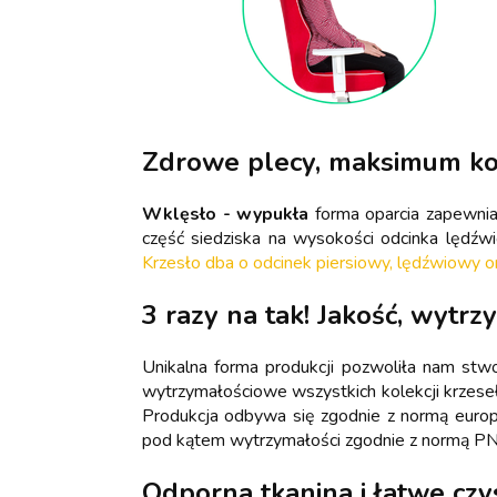
Zdrowe plecy, maksimum k
Wklęsło - wypukła
forma oparcia zapewni
część siedziska na wysokości odcinka lędź
Krzesło dba o odcinek piersiowy, lędźwiowy o
3 razy na tak! Jakość, wytrz
Unikalna forma produkcji pozwoliła nam stw
wytrzymałościowe wszystkich kolekcji krzese
Produkcja odbywa się zgodnie z normą euro
pod kątem wytrzymałości zgodnie z normą P
Odporna tkanina i łatwe czy