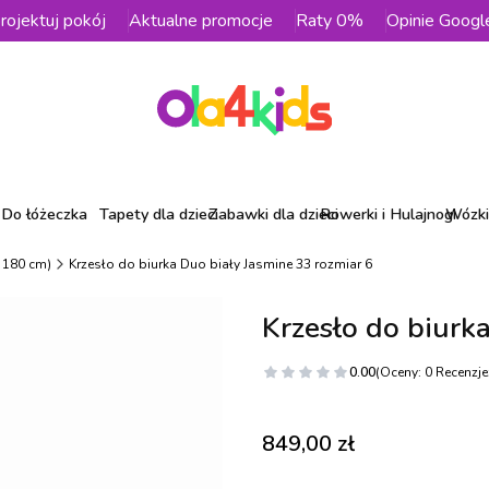
rojektuj pokój
Aktualne promocje
Raty 0%
Opinie Googl
Do łóżeczka
Tapety dla dzieci
Zabawki dla dzieci
Rowerki i Hulajnogi
Wózki 
- 180 cm)
Krzesło do biurka Duo biały Jasmine 33 rozmiar 6
Krzesło do biurk
0.00
(Oceny: 0 Recenzje:
Cena
849,00 zł