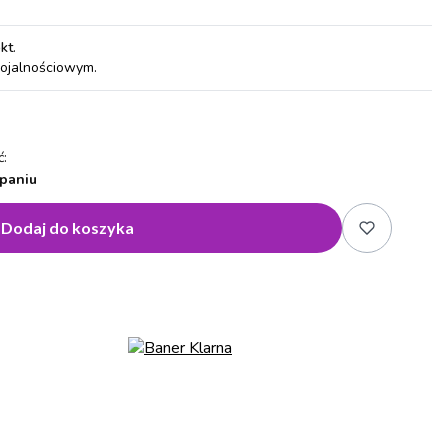
pkt
.
lojalnościowym.
:
paniu
Dodaj do koszyka