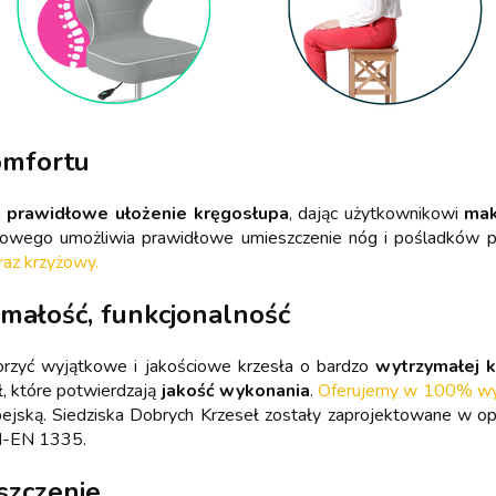
omfortu
a
prawidłowe ułożenie kręgosłupa
, dając użytkownikowi
mak
wiowego umożliwia prawidłowe umieszczenie nóg i pośladków 
raz krzyżowy.
ymałość, funkcjonalność
orzyć wyjątkowe i jakościowe krzesła o bardzo
wytrzymałej k
ł, które potwierdzają
jakość wykonania
.
Oferujemy w 100% wyso
pejską. Siedziska Dobrych Krzeseł zostały zaprojektowane w 
N-EN 1335.
szczenie