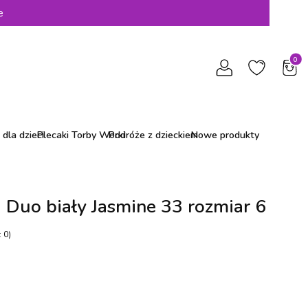
e
Produ
dla dzieci
Plecaki Torby Worki
Podróże z dzieckiem
Nowe produkty
a Duo biały Jasmine 33 rozmiar 6
 0)