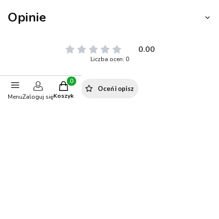
Opinie
0.00
Liczba ocen: 0
Produkty w koszyku: 0. Zobacz szczegóły
Oceń i opisz
Koszyk
Menu
Zaloguj się
Polecane produkty