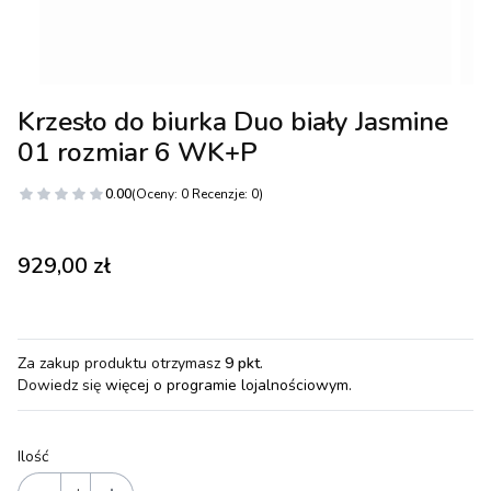
Krzesło do biurka Duo biały Jasmine
01 rozmiar 6 WK+P
0.00
(Oceny: 0 Recenzje: 0)
Cena
929,00 zł
Za zakup produktu otrzymasz
9 pkt
.
Dowiedz się
więcej o programie lojalnościowym.
Ilość