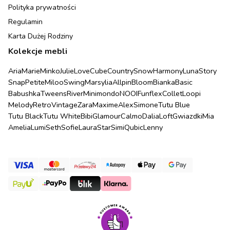
Polityka prywatności
Regulamin
Karta Dużej Rodziny
Kolekcje mebli
Aria
Marie
Minko
Julie
Love
Cube
Country
Snow
Harmony
Luna
Story
Snap
Petite
Miloo
Swing
Marsylia
Allpin
Bloom
Bianka
Basic
Babushka
Tweens
River
Minimondo
NOOI
Funflex
Collet
Loopi
Melody
Retro
Vintage
Zara
Maxime
Alex
Simone
Tutu Blue
Tutu Black
Tutu White
Bibi
Glamour
Calmo
Dalia
Loft
Gwiazdki
Mia
Amelia
Lumi
Seth
Sofie
Laura
Star
Simi
Qubic
Lenny