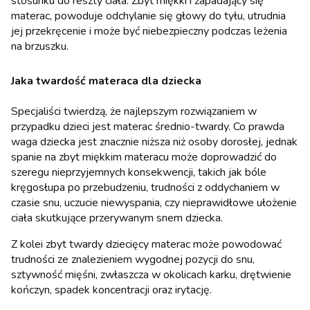
stosunku do reszty ciała. Zbyt miękki i zapadający się
materac, powoduje odchylanie się głowy do tyłu, utrudnia
jej przekręcenie i może być niebezpieczny podczas leżenia
na brzuszku.
Jaka twardość materaca dla dziecka
Specjaliści twierdzą, że najlepszym rozwiązaniem w
przypadku dzieci jest materac średnio-twardy. Co prawda
waga dziecka jest znacznie niższa niż osoby dorosłej, jednak
spanie na zbyt miękkim materacu może doprowadzić do
szeregu nieprzyjemnych konsekwencji, takich jak bóle
kręgosłupa po przebudzeniu, trudności z oddychaniem w
czasie snu, uczucie niewyspania, czy nieprawidłowe ułożenie
ciała skutkujące przerywanym snem dziecka.
Z kolei zbyt twardy dziecięcy materac może powodować
trudności ze znalezieniem wygodnej pozycji do snu,
sztywność mięśni, zwłaszcza w okolicach karku, drętwienie
kończyn, spadek koncentracji oraz irytację.