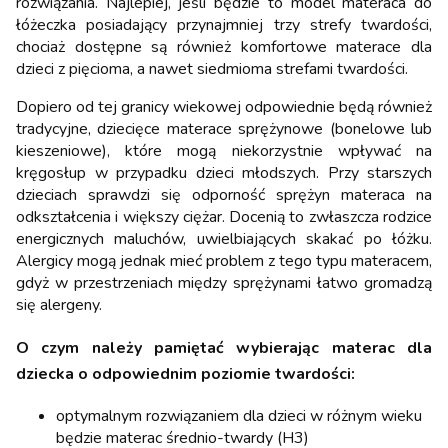
rozwiązania. Najlepiej, jeśli będzie to model materaca do
łóżeczka posiadający przynajmniej trzy strefy twardości,
chociaż dostępne są również komfortowe materace dla
dzieci z pięcioma, a nawet siedmioma strefami twardości.
Dopiero od tej granicy wiekowej odpowiednie będą również
tradycyjne, dziecięce materace sprężynowe (bonelowe lub
kieszeniowe), które mogą niekorzystnie wpływać na
kręgosłup w przypadku dzieci młodszych. Przy starszych
dzieciach sprawdzi się odporność sprężyn materaca na
odkształcenia i większy ciężar. Docenią to zwłaszcza rodzice
energicznych maluchów, uwielbiających skakać po łóżku.
Alergicy mogą jednak mieć problem z tego typu materacem,
gdyż w przestrzeniach między sprężynami łatwo gromadzą
się alergeny.
O czym należy pamiętać wybierając materac dla
dziecka o odpowiednim poziomie twardości:
optymalnym rozwiązaniem dla dzieci w różnym wieku
będzie materac średnio-twardy (H3)