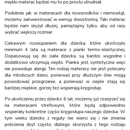
miękki materac będzie mu to po prostu utrudniał.
Podobnie jak w materacach dla noworodków i niemowląt,
możemy zainwestować w wersję dwustronną. Taki materac
będzie nam służył dłużej, pamiętajmy tylko, aby od razu
wybrać większy rozmiar.
Ciekawym rozwiązaniem dla dziecka, które ukończyło
minimum 4 lata są materace z pianki termo-elastycznej.
Dopasowują się do ciała dziecka, są bardzo wygodne i
dodatkowo utrzymują ciepło. Pianka jest syntetyczna więc
nie powoduje alergii. Ten rodzaj materacy nie jest polecany
dla młodszych dzieci, ponieważ przy dłuższym śnie mogą
powodować przegrzanie, a ponieważ w cieple stają się
bardziej miękkie, gorzej też wspierają kręgosłup.
Po ukończeniu przez dziecko 6 lat, możemy już rozejrzeć się
na materacami strefowymi, które będą odpowiednio
wspierały konkretne części kręgosłupa naszego dziecka. W
tym wieku dziecko z reguły nie wierci się i nie zmienia
położenia zbyt często, dlatego skorzysta z tego rodzaju