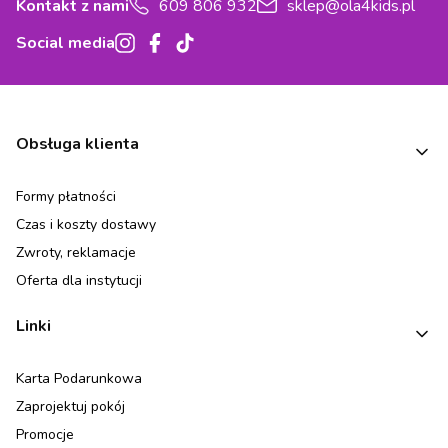
Kontakt z nami
609 806 932
sklep@ola4kids.pl
Social media
Linki w stopce
Obsługa klienta
Formy płatności
Czas i koszty dostawy
Zwroty, reklamacje
Oferta dla instytucji
Linki
Karta Podarunkowa
Zaprojektuj pokój
Promocje