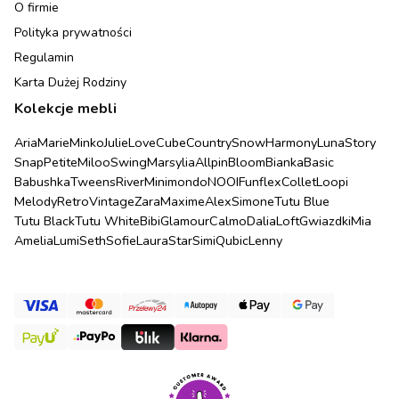
O firmie
Polityka prywatności
Regulamin
Karta Dużej Rodziny
Kolekcje mebli
Aria
Marie
Minko
Julie
Love
Cube
Country
Snow
Harmony
Luna
Story
Snap
Petite
Miloo
Swing
Marsylia
Allpin
Bloom
Bianka
Basic
Babushka
Tweens
River
Minimondo
NOOI
Funflex
Collet
Loopi
Melody
Retro
Vintage
Zara
Maxime
Alex
Simone
Tutu Blue
Tutu Black
Tutu White
Bibi
Glamour
Calmo
Dalia
Loft
Gwiazdki
Mia
Amelia
Lumi
Seth
Sofie
Laura
Star
Simi
Qubic
Lenny