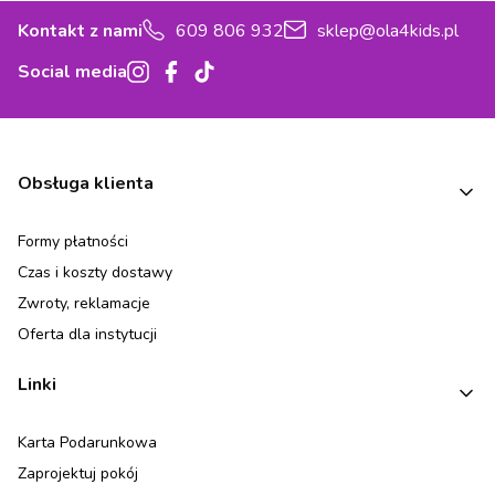
Kontakt z nami
609 806 932
sklep@ola4kids.pl
Social media
Linki w stopce
Obsługa klienta
Formy płatności
Czas i koszty dostawy
Zwroty, reklamacje
Oferta dla instytucji
Linki
Karta Podarunkowa
Zaprojektuj pokój