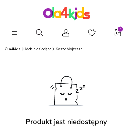
Produkty
Otwórz wyszukiwarkę
Ola4Kids
Meble dziecięce
Kosze Mojżesza
Produkt jest niedostępny