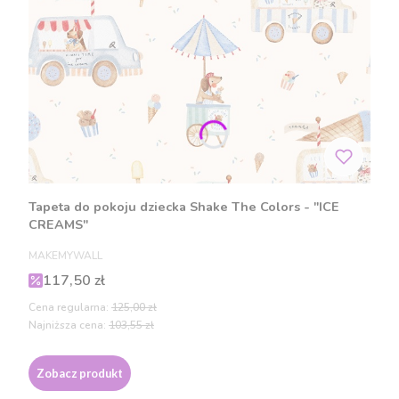
Tapeta do pokoju dziecka Shake The Colors - "ICE
CREAMS"
PRODUCENT
MAKEMYWALL
Cena promocyjna
117,50 zł
Cena regularna:
125,00 zł
Najniższa cena:
103,55 zł
Zobacz produkt