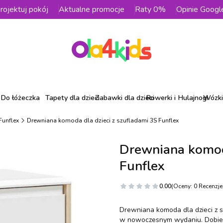
rojektuj pokój
Aktualne promocje
Raty 0%
Opinie Googl
Do łóżeczka
Tapety dla dzieci
Zabawki dla dzieci
Rowerki i Hulajnogi
Wózki 
Funflex
Drewniana komoda dla dzieci z szufladami 3S Funflex
Drewniana komoda
Funflex
0.00
(Oceny: 0 Recenzje:
Drewniana komoda dla dzieci z s
w nowoczesnym wydaniu. Dobier