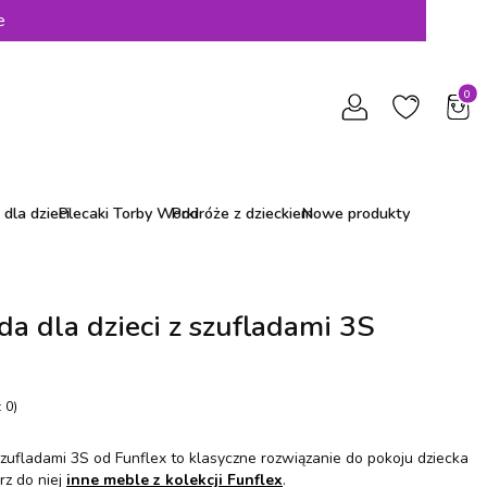
e
Produ
dla dzieci
Plecaki Torby Worki
Podróże z dzieckiem
Nowe produkty
 dla dzieci z szufladami 3S
 0)
zufladami 3S od Funflex to klasyczne rozwiązanie do pokoju dziecka
z do niej
inne meble z kolekcji Funflex
.