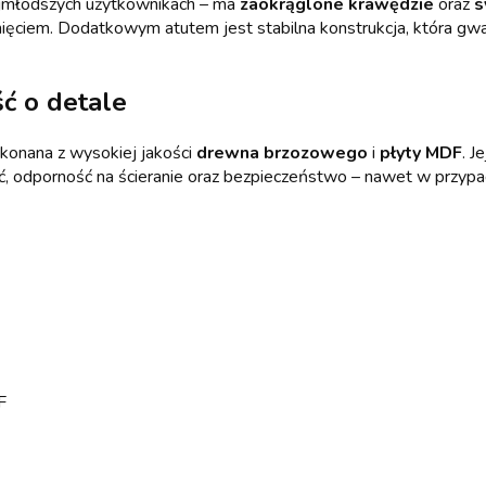
ajmłodszych użytkownikach – ma
zaokrąglone krawędzie
oraz
s
ięciem. Dodatkowym atutem jest stabilna konstrukcja, która gw
ść o detale
konana z wysokiej jakości
drewna brzozowego
i
płyty MDF
. J
ć, odporność na ścieranie oraz bezpieczeństwo – nawet w przypadk
F