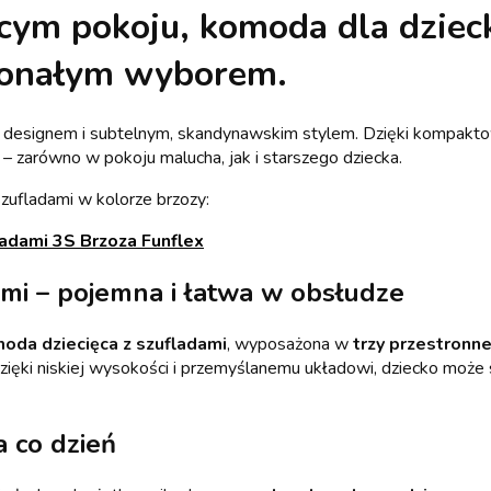
ęcym pokoju,
komoda dla dziec
konałym wyborem.
 designem i subtelnym, skandynawskim stylem. Dzięki kompakt
 zarówno w pokoju malucha, jak i starszego dziecka.
zufladami w kolorze brzozy:
ladami 3S Brzoza Funflex
ami – pojemna i łatwa w obsłudze
oda dziecięca z szufladami
, wyposażona w
trzy przestronne
Dzięki niskiej wysokości i przemyślanemu układowi, dziecko może
 co dzień