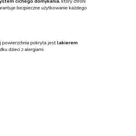
ystem cichego domykania
, który chroni
arantuje bezpieczne użytkowanie każdego
ej powierzchnia pokryta jest
lakierem
u dzieci z alergiami.