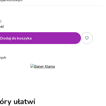
lojalnościowym.
:
ość
Dodaj do koszyka
zych
óry ułatwi