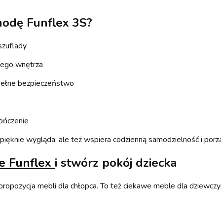
odę Funflex 3S?
szuflady
dego wnętrza
 pełne bezpieczeństwo
ończenie
o pięknie wygląda, ale też wspiera codzienną samodzielność i por
ce Funflex
i stwórz pokój dziecka
 propozycja mebli dla chłopca. To też ciekawe meble dla dziewczyn