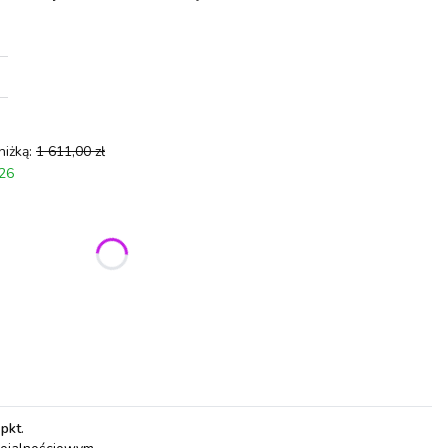
niżką:
1 611,00 zł
026
ić się ceną
 pkt
.