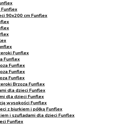
unflex
 Funflex
eci 90x200 cm Funflex
flex
flex
flex
lex
unflex
zeroki Funflex
a Funflex
oza Funflex
oza Funflex
oza Funflex
zeroki Brzoza Funflex
i dla dzieci Funflex
i dla dzieci Funflex
acją wysokości Funflex
eci z biurkiem i półką Funflex
em i szufladami dla dzieci Funflex
eci Funflex