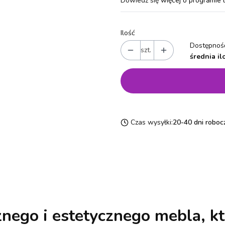
Dowiedz się
więcej o programie 
Ilość
Dostępność
szt.
średnia il
Czas wysyłki:
20-40 dni roboc
znego i estetycznego mebla, kt