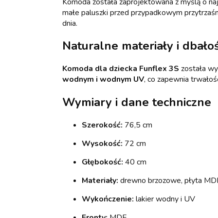
Komoda została zaprojektowana z myślą o n
małe paluszki przed przypadkowym przytrzaśn
dnia.
Naturalne materiały i dbało
Komoda dla dziecka Funflex 3S
została wy
wodnym i wodnym UV
, co zapewnia trwałoś
Wymiary i dane techniczne
Szerokość:
76,5 cm
Wysokość:
72 cm
Głębokość:
40 cm
Materiały:
drewno brzozowe, płyta MD
Wykończenie:
lakier wodny i UV
Fronty:
MDF