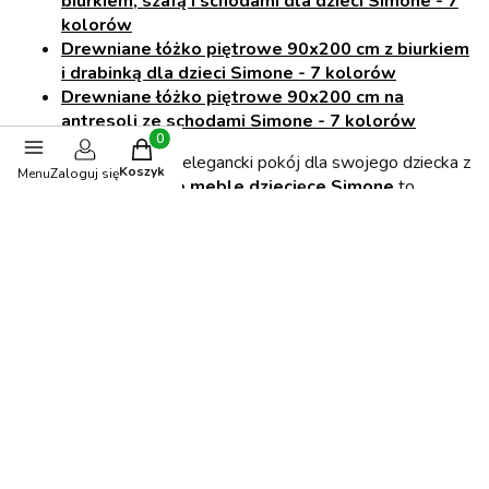
biurkiem, szafą i schodami dla dzieci Simone - 7
kolorów
Drewniane łóżko piętrowe 90x200 cm z biurkiem
i drabinką dla dzieci Simone - 7 kolorów
Drewniane łóżko piętrowe 90x200 cm na
antresoli ze schodami Simone - 7 kolorów
Produkty w koszyku: 0. Zobacz szczegóły
Stwórz nowoczesny i elegancki pokój dla swojego dziecka z
Koszyk
Menu
Zaloguj się
Ola4Kids.
Drewniane meble dziecięce Simone
to
idealne meble, które rosną razem z dzieckiem.
Opinie
0.00
Liczba ocen: 0
Oceń i opisz