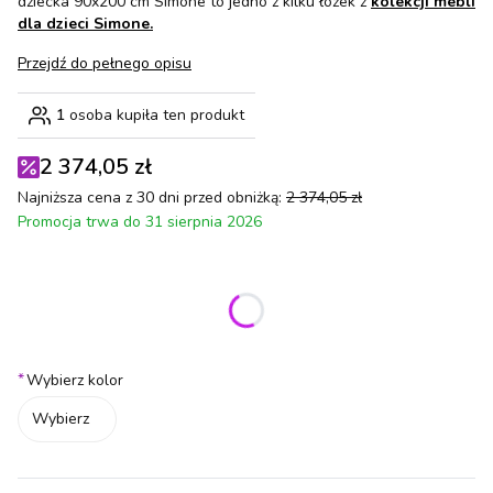
dziecka 90x200 cm Simone to jedno z kilku łóżek z
kolekcji mebli
dla dzieci Simone.
Przejdź do pełnego opisu
1
osoba kupiła ten produkt
2 374,05 zł
Najniższa cena z 30 dni przed obniżką:
2 374,05 zł
Promocja trwa do 31 sierpnia 2026
Wybierz wariant produktu:
Poszczególne warianty mogą różnić się ceną
*
Wybierz kolor
Wybierz