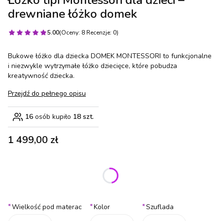
Łóżko tipi Montessori dla dzieci –
drewniane łóżko domek
5.00
(Oceny: 8 Recenzje: 0)
Bukowe łóżko dla dziecka DOMEK MONTESSORI to funkcjonalne
i niezwykle wytrzymałe łóżko dziecięce, które pobudza
kreatywność dziecka.
Przejdź do pełnego opisu
16
osób kupiło
18 szt.
Cena
1 499,00 zł
Wybierz wariant produktu:
Poszczególne warianty mogą różnić się ceną
*
*
*
Wielkość pod materac
Kolor
Szuflada