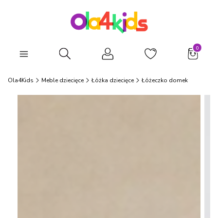
Produkty
Otwórz wyszukiwarkę
Ola4Kids
Meble dziecięce
Łóżka dziecięce
Łóżeczko domek