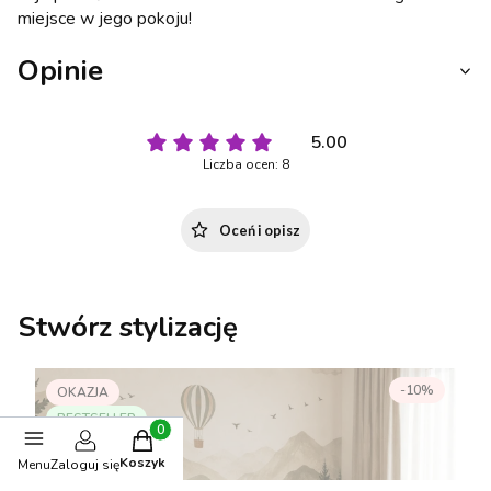
miejsce w jego pokoju!
Opinie
5.00
Liczba ocen: 8
Oceń i opisz
Stwórz stylizację
-10%
OKAZJA
BESTSELLER
Produkty w koszyku: 0. Zobacz szczegóły
Koszyk
Menu
Zaloguj się