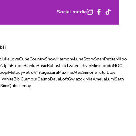
Social media
bli
o
Julie
Love
Cube
Country
Snow
Harmony
Luna
Story
Snap
Petite
Miloo
Allpin
Bloom
Bianka
Basic
Babushka
Tweens
River
Minimondo
NOOI
oopi
Melody
Retro
Vintage
Zara
Maxime
Alex
Simone
Tutu Blue
u White
Bibi
Glamour
Calmo
Dalia
Loft
Gwiazdki
Mia
Amelia
Lumi
Seth
r
Simi
Qubic
Lenny