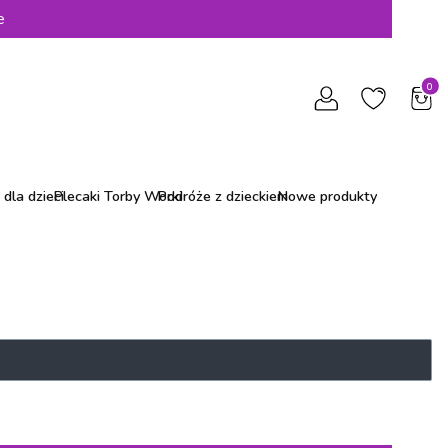
e
Produ
dla dzieci
Plecaki Torby Worki
Podróże z dzieckiem
Nowe produkty