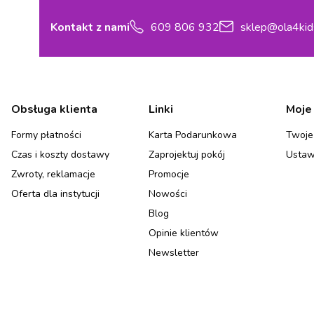
Kontakt z nami
609 806 932
sklep@ola4kid
Linki w stopce
Obsługa klienta
Linki
Moje
Formy płatności
Karta Podarunkowa
Twoje
Czas i koszty dostawy
Zaprojektuj pokój
Ustaw
Zwroty, reklamacje
Promocje
Oferta dla instytucji
Nowości
Blog
Opinie klientów
Newsletter