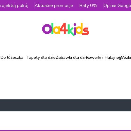
rojektuj pokój
Aktualne promocje
Raty 0%
Opinie Googl
Do łóżeczka
Tapety dla dzieci
Zabawki dla dzieci
Rowerki i Hulajnogi
Wózki 