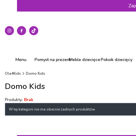
Zap
Menu
Pomysł na prezent
Meble dziecięce
Pokoik dziecięcy
Ola4Kids
Domo Kids
Domo Kids
Produkty:
Brak
Lista produktów
W tej kategorii nie ma obecnie żadnych produktów