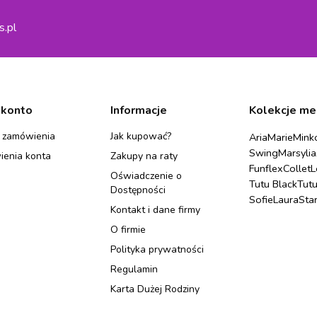
s.pl
 konto
Informacje
Kolekcje me
 zamówienia
Jak kupować?
Aria
Marie
Mink
Swing
Marsylia
ienia konta
Zakupy na raty
Funflex
Collet
L
Oświadczenie o
Tutu Black
Tut
Dostępności
Sofie
Laura
Sta
Kontakt i dane firmy
O firmie
Polityka prywatności
Regulamin
Karta Dużej Rodziny