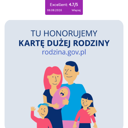
Excellent:
4.7
/
5
06.08.2026
więcej