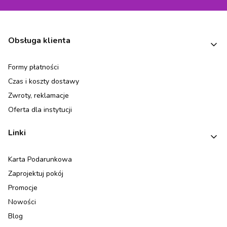
Linki w stopce
Obsługa klienta
Formy płatności
Czas i koszty dostawy
Zwroty, reklamacje
Oferta dla instytucji
Linki
Karta Podarunkowa
Zaprojektuj pokój
Promocje
Nowości
Blog