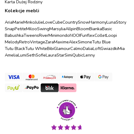
Karta Dużej Rodziny
Kolekcje mebli
Aria
Marie
Minko
Julie
Love
Cube
Country
Snow
Harmony
Luna
Story
Snap
Petite
Miloo
Swing
Marsylia
Allpin
Bloom
Bianka
Basic
Babushka
Tweens
River
Minimondo
NOOI
Funflex
Collet
Loopi
Melody
Retro
Vintage
Zara
Maxime
Alex
Simone
Tutu Blue
Tutu Black
Tutu White
Bibi
Glamour
Calmo
Dalia
Loft
Gwiazdki
Mia
Amelia
Lumi
Seth
Sofie
Laura
Star
Simi
Qubic
Lenny