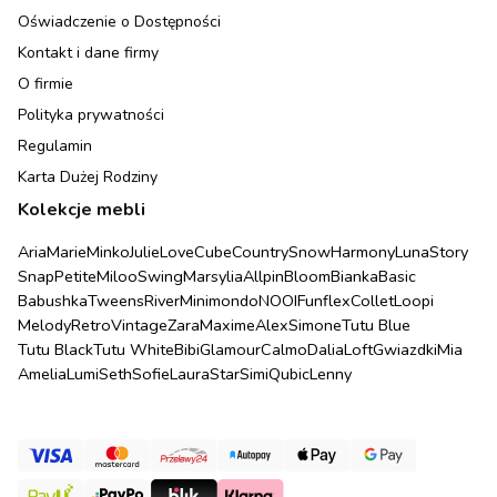
Oświadczenie o Dostępności
Kontakt i dane firmy
O firmie
Polityka prywatności
Regulamin
Karta Dużej Rodziny
Kolekcje mebli
Aria
Marie
Minko
Julie
Love
Cube
Country
Snow
Harmony
Luna
Story
Snap
Petite
Miloo
Swing
Marsylia
Allpin
Bloom
Bianka
Basic
Babushka
Tweens
River
Minimondo
NOOI
Funflex
Collet
Loopi
Melody
Retro
Vintage
Zara
Maxime
Alex
Simone
Tutu Blue
Tutu Black
Tutu White
Bibi
Glamour
Calmo
Dalia
Loft
Gwiazdki
Mia
Amelia
Lumi
Seth
Sofie
Laura
Star
Simi
Qubic
Lenny