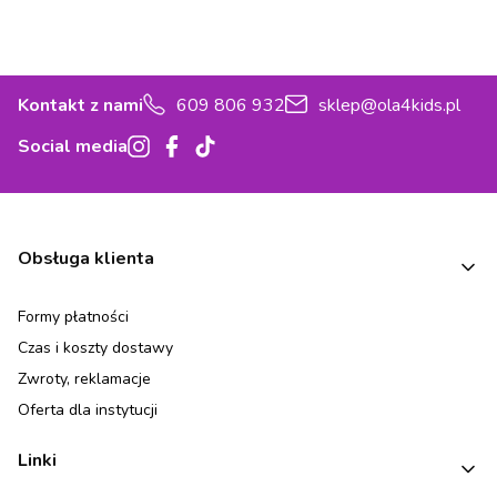
Kontakt z nami
609 806 932
sklep@ola4kids.pl
Social media
Linki w stopce
Obsługa klienta
Formy płatności
Czas i koszty dostawy
Zwroty, reklamacje
Oferta dla instytucji
Linki