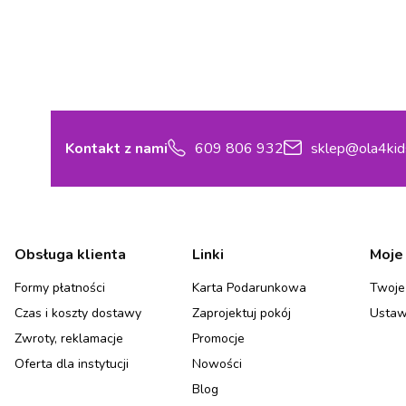
Kontakt z nami
609 806 932
sklep@ola4kid
Linki w stopce
Obsługa klienta
Linki
Moje
Formy płatności
Karta Podarunkowa
Twoje
Czas i koszty dostawy
Zaprojektuj pokój
Ustaw
Zwroty, reklamacje
Promocje
Oferta dla instytucji
Nowości
Blog