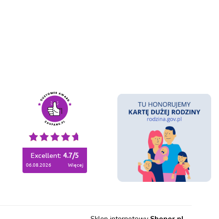
Excellent:
4.7
/
5
06.08.2026
więcej
Sklep internetowy
Shoper.pl