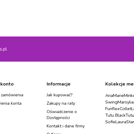
s.pl
 konto
Informacje
Kolekcje me
 zamówienia
Jak kupować?
Aria
Marie
Mink
Swing
Marsylia
ienia konta
Zakupy na raty
Funflex
Collet
L
Oświadczenie o
Tutu Black
Tut
Dostępności
Sofie
Laura
Sta
Kontakt i dane firmy