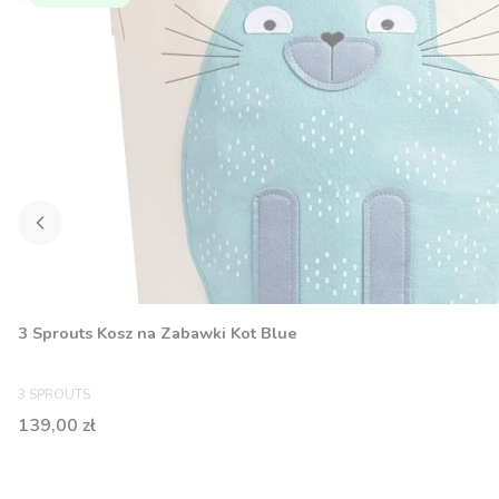
3 Sprouts Kosz na Zabawki Kot Blue
PRODUCENT
3 SPROUTS
Cena
139,00 zł