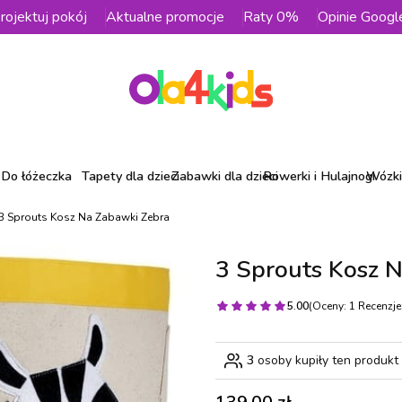
rojektuj pokój
Aktualne promocje
Raty 0%
Opinie Googl
Do łóżeczka
Tapety dla dzieci
Zabawki dla dzieci
Rowerki i Hulajnogi
Wózki 
3 Sprouts Kosz Na Zabawki Zebra
3 Sprouts Kosz 
5.00
(Oceny: 1 Recenzje:
3
osoby kupiły ten produkt
Cena