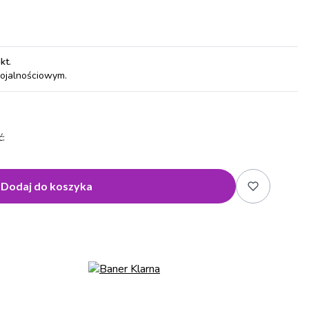
pkt
.
lojalnościowym.
:
Dodaj do koszyka