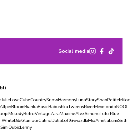
Social media
bli
o
Julie
Love
Cube
Country
Snow
Harmony
Luna
Story
Snap
Petite
Miloo
Allpin
Bloom
Bianka
Basic
Babushka
Tweens
River
Minimondo
NOOI
oopi
Melody
Retro
Vintage
Zara
Maxime
Alex
Simone
Tutu Blue
u White
Bibi
Glamour
Calmo
Dalia
Loft
Gwiazdki
Mia
Amelia
Lumi
Seth
r
Simi
Qubic
Lenny