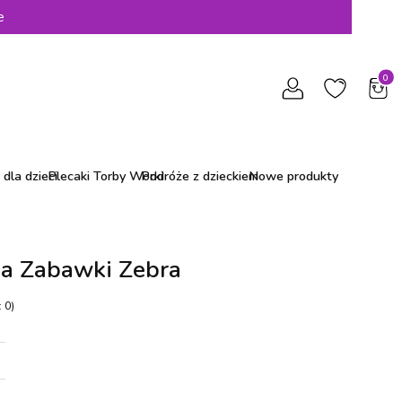
e
Produ
dla dzieci
Plecaki Torby Worki
Podróże z dzieckiem
Nowe produkty
Na Zabawki Zebra
 0)