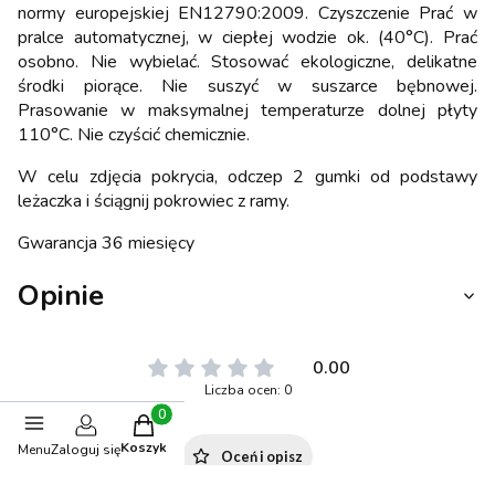
normy europejskiej EN12790:2009. Czyszczenie Prać w
pralce automatycznej, w ciepłej wodzie ok. (40°C). Prać
osobno. Nie wybielać. Stosować ekologiczne, delikatne
środki piorące. Nie suszyć w suszarce bębnowej.
Prasowanie w maksymalnej temperaturze dolnej płyty
110°C. Nie czyścić chemicznie.
W celu zdjęcia pokrycia, odczep 2 gumki od podstawy
leżaczka i ściągnij pokrowiec z ramy.
Gwarancja 36 miesięcy
Opinie
0.00
Liczba ocen: 0
Produkty w koszyku: 0. Zobacz szczegóły
Koszyk
Menu
Zaloguj się
Oceń i opisz