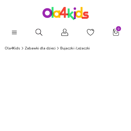
Produkty
Otwórz wyszukiwarkę
Ola4Kids
Zabawki dla dzieci
Bujaczki i Leżaczki