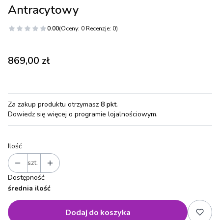
Antracytowy
0.00
(Oceny: 0 Recenzje: 0)
Cena
869,00 zł
Za zakup produktu otrzymasz
8 pkt
.
Dowiedz się
więcej o programie lojalnościowym.
Ilość
szt.
Dostępność:
średnia ilość
Dodaj do koszyka