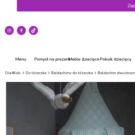
Zap
Menu
Pomysł na prezent
Meble dziecięce
Pokoik dziecięcy
Ola4Kids
Do łóżeczka
Baldachimy do łóżeczka
Baldachim dwustronn