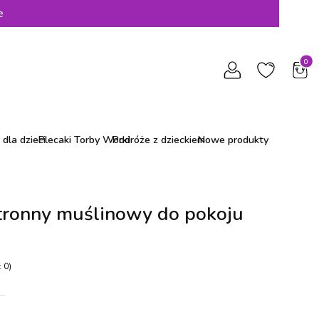
e
Produ
dla dzieci
Plecaki Torby Worki
Podróże z dzieckiem
Nowe produkty
ronny muślinowy do pokoju
 0)