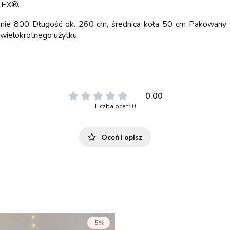
TEX®.
anie 800 Długość ok. 260 cm, średnica koła 50 cm Pakowany 
wielokrotnego użytku.
0.00
Liczba ocen: 0
Oceń i opisz
-5%