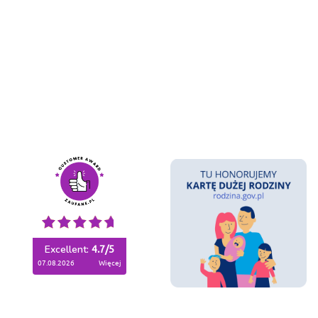
Excellent:
4.7
/
5
07.08.2026
więcej