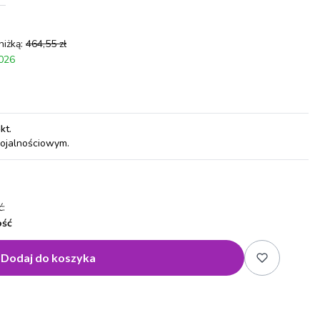
niżką:
464,55 zł
2026
pkt
.
lojalnościowym.
:
ość
Dodaj do koszyka