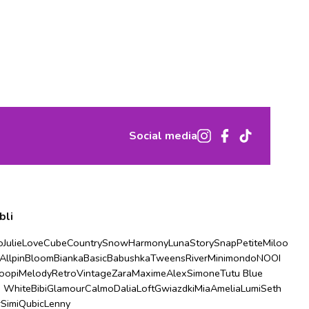
Social media
bli
o
Julie
Love
Cube
Country
Snow
Harmony
Luna
Story
Snap
Petite
Miloo
Allpin
Bloom
Bianka
Basic
Babushka
Tweens
River
Minimondo
NOOI
oopi
Melody
Retro
Vintage
Zara
Maxime
Alex
Simone
Tutu Blue
u White
Bibi
Glamour
Calmo
Dalia
Loft
Gwiazdki
Mia
Amelia
Lumi
Seth
r
Simi
Qubic
Lenny