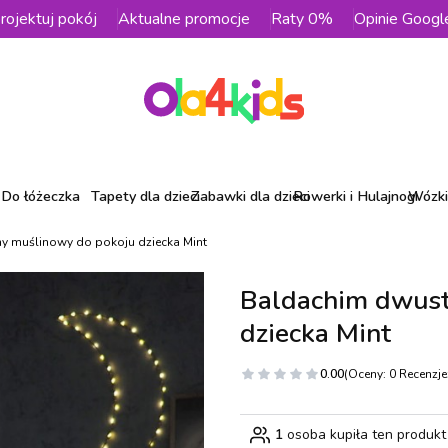
rojektuj pokój
Aktualne promocje
Raty 0%
Opinie Googl
Do łóżeczka
Tapety dla dzieci
Zabawki dla dzieci
Rowerki i Hulajnogi
Wózki 
y muślinowy do pokoju dziecka Mint
Baldachim dwust
dziecka Mint
0.00
(Oceny: 0 Recenzje:
1
osoba kupiła ten produkt