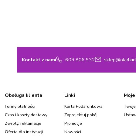
Kontakt z nami
609 806 932
sklep@ola4kid
Linki w stopce
Obsługa klienta
Linki
Moje
Formy płatności
Karta Podarunkowa
Twoje
Czas i koszty dostawy
Zaprojektuj pokój
Ustaw
Zwroty, reklamacje
Promocje
Oferta dla instytucji
Nowości