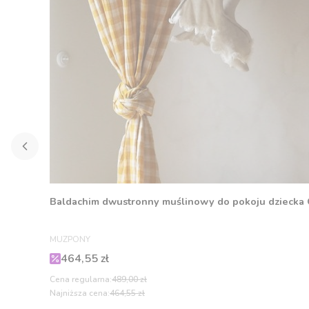
Baldachim dwustronny muślinowy do pokoju dziecka
PRODUCENT
MUZPONY
Cena promocyjna
464,55 zł
Cena regularna:
489,00 zł
Najniższa cena:
464,55 zł