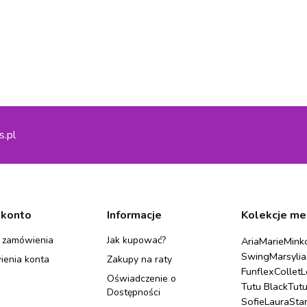
s.pl
 konto
Informacje
Kolekcje me
 zamówienia
Jak kupować?
Aria
Marie
Mink
Swing
Marsylia
ienia konta
Zakupy na raty
Funflex
Collet
L
Oświadczenie o
Tutu Black
Tut
Dostępności
Sofie
Laura
Sta