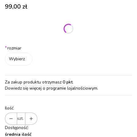
Cena
99,00 zł
Wybierz wariant produktu:
Poszczególne warianty mogą różnić się ceną
*
rozmiar
Wybierz
Za zakup produktu otrzymasz
0 pkt
.
Dowiedz się
więcej o programie lojalnościowym.
Ilość
szt.
Dostępność:
średnia ilość