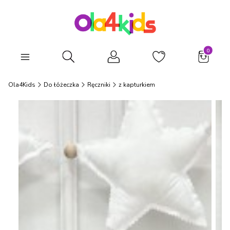
Produkty
Otwórz wyszukiwarkę
Ola4Kids
Do łóżeczka
Ręczniki
z kapturkiem