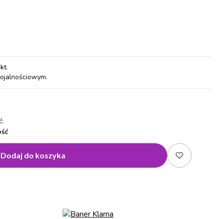
pkt
.
lojalnościowym.
:
ość
Dodaj do koszyka