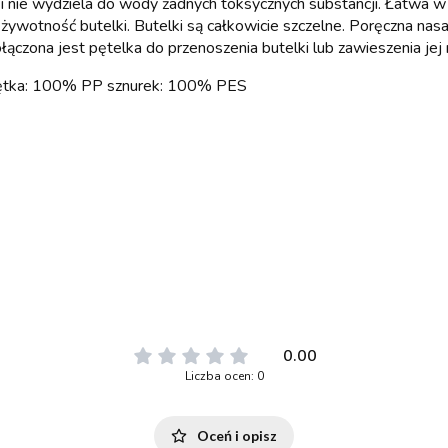
 i nie wydziela do wody żadnych toksycznych substancji. Łatwa w
wotność butelki. Butelki są całkowicie szczelne. Poręczna nasa
łączona jest pętelka do przenoszenia butelki lub zawieszenia jej 
krętka: 100% PP sznurek: 100% PES
0.00
Liczba ocen: 0
Oceń i opisz