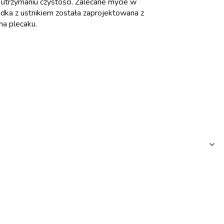
 utrzymaniu czystości. Zalecane mycie w
dka z ustnikiem została zaprojektowana z
na plecaku.