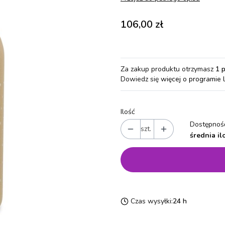
Cena
106,00 zł
Za zakup produktu otrzymasz
1 
Dowiedz się
więcej o programie 
Ilość
Dostępność
szt.
średnia il
Czas wysyłki:
24 h