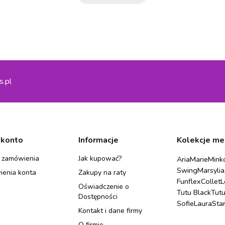
s.pl
 konto
Informacje
Kolekcje me
 zamówienia
Jak kupować?
Aria
Marie
Mink
Swing
Marsylia
ienia konta
Zakupy na raty
Funflex
Collet
L
Oświadczenie o
Tutu Black
Tut
Dostępności
Sofie
Laura
Sta
Kontakt i dane firmy
O firmie