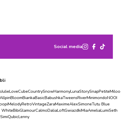
Social media
bli
o
Julie
Love
Cube
Country
Snow
Harmony
Luna
Story
Snap
Petite
Miloo
Allpin
Bloom
Bianka
Basic
Babushka
Tweens
River
Minimondo
NOOI
oopi
Melody
Retro
Vintage
Zara
Maxime
Alex
Simone
Tutu Blue
u White
Bibi
Glamour
Calmo
Dalia
Loft
Gwiazdki
Mia
Amelia
Lumi
Seth
r
Simi
Qubic
Lenny