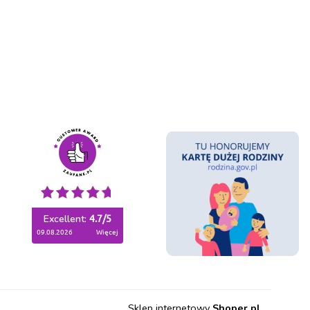
Excellent:
4.7
/
5
09.08.2026
więcej
Sklep internetowy
Shoper.pl