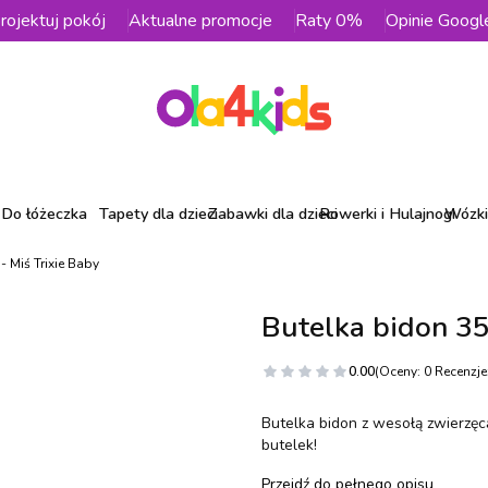
rojektuj pokój
Aktualne promocje
Raty 0%
Opinie Googl
Do łóżeczka
Tapety dla dzieci
Zabawki dla dzieci
Rowerki i Hulajnogi
Wózki 
- Miś Trixie Baby
Butelka bidon 35
0.00
(Oceny: 0 Recenzje:
Butelka bidon z wesołą zwierzęc
butelek!
Przejdź do pełnego opisu