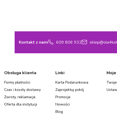
Kontakt z nami
609 806 932
sklep@ola4kid
Linki w stopce
Obsługa klienta
Linki
Moje
Formy płatności
Karta Podarunkowa
Twoje
Czas i koszty dostawy
Zaprojektuj pokój
Ustaw
Zwroty, reklamacje
Promocje
Oferta dla instytucji
Nowości
Blog