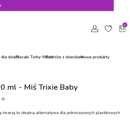
e
Produ
dla dzieci
Plecaki Torby Worki
Podróże z dzieckiem
Nowe produkty
0 ml - Miś Trixie Baby
 0)
ą twarzą to idealna alternatywa dla jednorazowych plastikowych