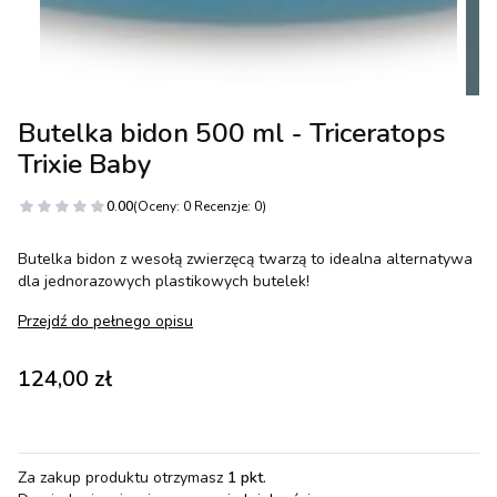
Butelka bidon 500 ml - Triceratops
Trixie Baby
0.00
(Oceny: 0 Recenzje: 0)
Butelka bidon z wesołą zwierzęcą twarzą to idealna alternatywa
dla jednorazowych plastikowych butelek!
Przejdź do pełnego opisu
Cena
124,00 zł
Za zakup produktu otrzymasz
1 pkt
.