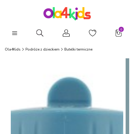
Produkty
Otwórz wyszukiwarkę
Ola4Kids
Podróże z dzieckiem
Butelki termiczne