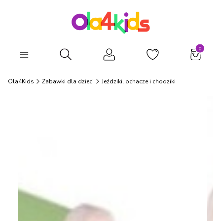
Produkty
Otwórz wyszukiwarkę
Ola4Kids
Zabawki dla dzieci
Jeździki, pchacze i chodziki