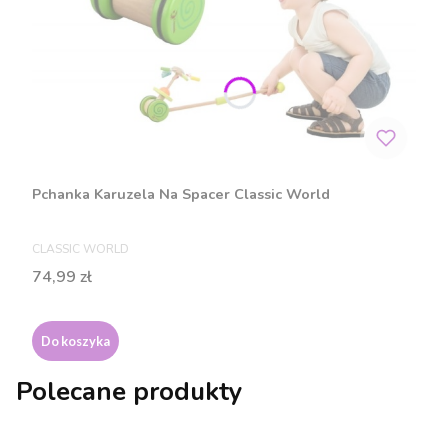
Pchanka Karuzela Na Spacer Classic World
PRODUCENT
CLASSIC WORLD
Cena
74,99 zł
Do koszyka
Polecane produkty