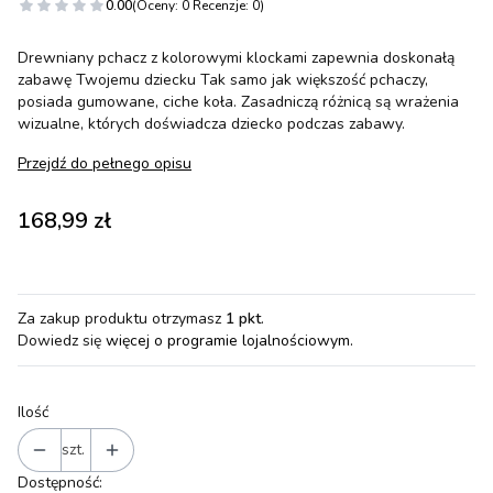
0.00
(Oceny: 0 Recenzje: 0)
Drewniany pchacz z kolorowymi klockami zapewnia doskonałą
zabawę Twojemu dziecku Tak samo jak większość pchaczy,
posiada gumowane, ciche koła. Zasadniczą różnicą są wrażenia
wizualne, których doświadcza dziecko podczas zabawy.
Przejdź do pełnego opisu
Cena
168,99 zł
Za zakup produktu otrzymasz
1 pkt
.
Dowiedz się
więcej o programie lojalnościowym.
Ilość
szt.
Dostępność: