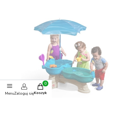
Produkty w koszyku: 0. Zobacz szczegóły
Koszyk
Menu
Zaloguj się
Dwupoziomowy stół wodny dla dzieci Laguna Step2