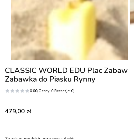
CLASSIC WORLD EDU Plac Zabaw
Zabawka do Piasku Rynny
0.00
(Oceny: 0 Recenzje: 0)
Cena
479,00 zł
Za zakup produktu otrzymasz
4 pkt
.