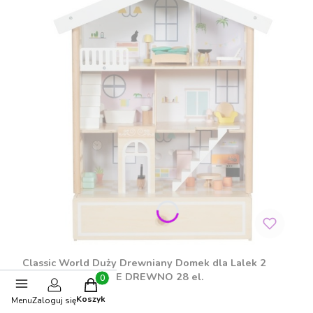
Classic World Duży Drewniany Domek dla Lalek 2
Figurki NATURALNE DREWNO 28 el.
Produkty w koszyku: 0. Zobacz szczegóły
PRODUCENT
Koszyk
Menu
Zaloguj się
CLASSIC WORLD