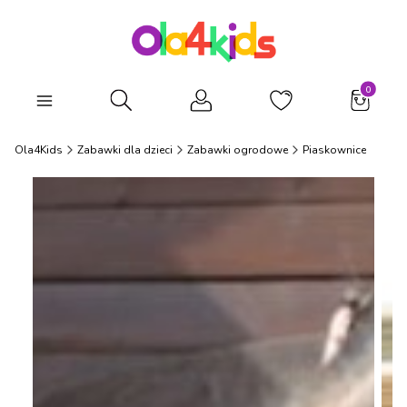
Produkty
Otwórz wyszukiwarkę
Ola4Kids
Zabawki dla dzieci
Zabawki ogrodowe
Piaskownice