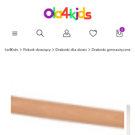
Produkty
Otwórz wyszukiwarkę
Ola4Kids
Pokoik dziecięcy
Drabinki dla dzieci
Drabinki gimnastyczne