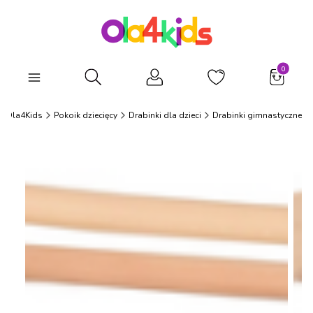
Produkty
Otwórz wyszukiwarkę
Ola4Kids
Pokoik dziecięcy
Drabinki dla dzieci
Drabinki gimnastyczne