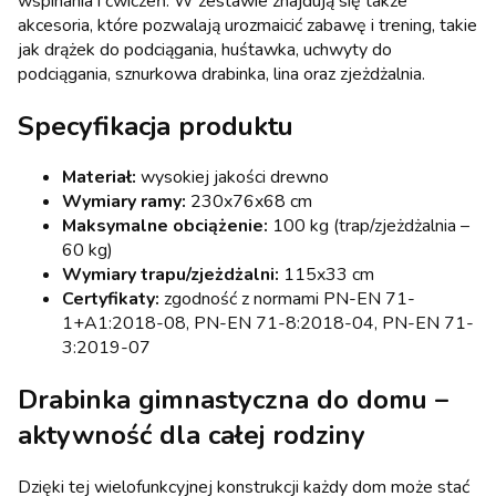
wspinania i ćwiczeń. W zestawie znajdują się także
akcesoria, które pozwalają urozmaicić zabawę i trening, takie
jak drążek do podciągania, huśtawka, uchwyty do
podciągania, sznurkowa drabinka, lina oraz zjeżdżalnia.
Specyfikacja produktu
Materiał:
wysokiej jakości drewno
Wymiary ramy:
230x76x68 cm
Maksymalne obciążenie:
100 kg (trap/zjeżdżalnia –
60 kg)
Wymiary trapu/zjeżdżalni:
115x33 cm
Certyfikaty:
zgodność z normami PN-EN 71-
1+A1:2018-08, PN-EN 71-8:2018-04, PN-EN 71-
3:2019-07
Drabinka gimnastyczna do domu –
aktywność dla całej rodziny
Dzięki tej wielofunkcyjnej konstrukcji każdy dom może stać