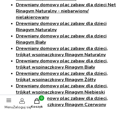
Drewniany domowy plac zabaw dla dzieci Net
Rinagym Naturalny - niebarwiony/
nielakierowany
Drewniany domowy plac zabaw dla dzieci
Rinagym Naturalny
Drewniany domowy plac zabaw dla dzieci
Rinagym Biały
Drewniany domowy plac zabaw dla dzieci,
trójkąt wspinaczkowy Rinagym Naturalny
Drewniany domowy plac zabaw dla dzieci,
trójkąt wspinaczkowy Rinagym Biały
Drewniany domowy plac zabaw dla dzieci,
trójkąt wspinaczkowy Rinagym Żółty
Drewniany domowy plac zabaw dla dzieci,
trójkąt wspinaczkowy Rinagym Niebieski
Drewniany domowy plac zabaw dla dzieci,
Produkty w koszyku: 0. Zobacz szczegóły
trójkąt wspinaczkowy Rinagym Czerwony
Koszyk
Menu
Zaloguj się
Podaruj swojemu dziecku domowy plac zabaw, który
dostarczy mu mnóstwo radości i aktywnej zabawy!