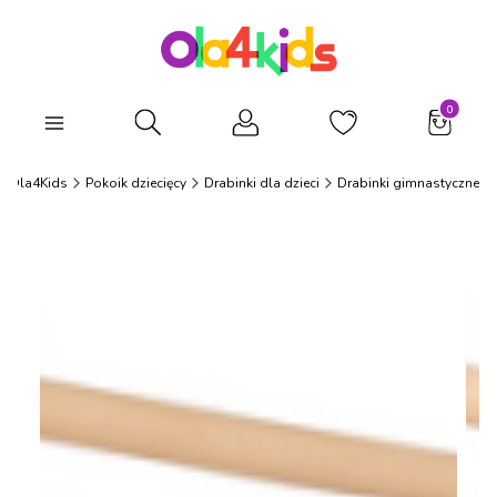
Produkty
Otwórz wyszukiwarkę
Ola4Kids
Pokoik dziecięcy
Drabinki dla dzieci
Drabinki gimnastyczne