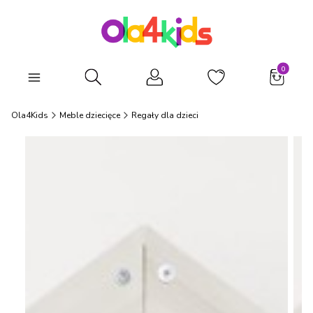
Produkty
Otwórz wyszukiwarkę
Ola4Kids
Meble dziecięce
Regały dla dzieci