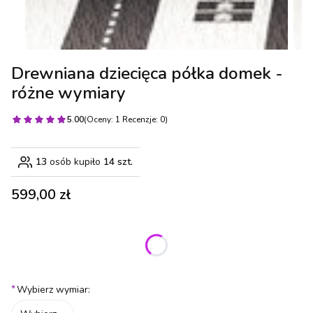
Drewniana dziecięca półka domek -
różne wymiary
5.00
(Oceny: 1 Recenzje: 0)
13
osób kupiło
14 szt.
Cena
599,00 zł
Wybierz wariant produktu:
Poszczególne warianty mogą różnić się ceną
*
Wybierz wymiar: