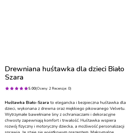
Drewniana huśtawka dla dzieci Biało
Szara
5.00
(Oceny: 2 Recenzje: 0)
Huśtawka Biało-Szara
to elegancka i bezpieczna huśtawka dla
dzieci, wykonana z drewna oraz miękkiego pikowanego Velvetu.
Wytrzymałe bawełniane liny z ochraniaczami i dekoracyjne
chwosty zapewniają komfort i trwałość. Huśtawka wspiera
rozwój fizyczny i motoryczny dziecka, a możliwość personalizacji
sprawia, że staje się wyjątkowym prezentem. Maksymalne