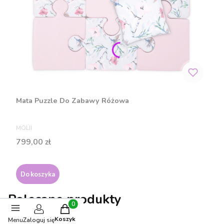
Mata Puzzle Do Zabawy Różowa
PRODUCENT
MOLII
Cena
799,00 zł
Do koszyka
Polecane produkty
Produkty w koszyku: 0. Zobacz szczegóły
Koszyk
Menu
Zaloguj się