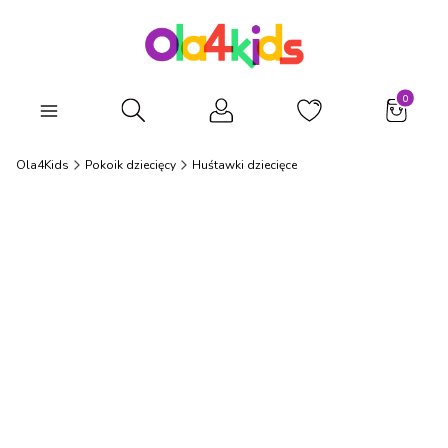
Produkty
Otwórz wyszukiwarkę
Ola4Kids
Pokoik dziecięcy
Huśtawki dziecięce