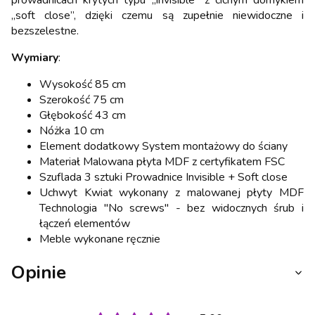
prowadnicach krytych typu „invisible” z cichym domykiem
„soft close”, dzięki czemu są zupełnie niewidoczne i
bezszelestne.
Wymiary
:
Wysokość 85 cm
Szerokość 75 cm
Głębokość 43 cm
Nóżka 10 cm
Element dodatkowy System montażowy do ściany
Materiał Malowana płyta MDF z certyfikatem FSC
Szuflada 3 sztuki Prowadnice Invisible + Soft close
Uchwyt Kwiat wykonany z malowanej płyty MDF
Technologia "No screws" - bez widocznych śrub i
łączeń elementów
Meble wykonane ręcznie
Opinie