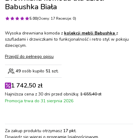
Babushka Biała
5.00
(Oceny: 17 Recenzje: 0)
Wysoka drewniana komoda z
kolekcji mebli Babushka
z
szufladami i drzwiczkami to funkcjonalność i retro styl w pokoju
dziecięcym.
Przejdź do pełnego opisu
49
osób kupiło
51 szt.
1 742,50 zł
Najniższa cena z 30 dni przed obniżką:
1 655,40 zł
Promocja trwa do 31 sierpnia 2026
Za zakup produktu otrzymasz
17 pkt
.
Dowiedz się
więcej o programie lojalnościowym.