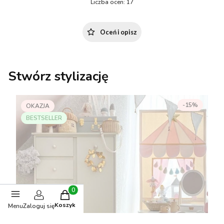
Liczba ocen: 17
Oceń i opisz
Stwórz stylizację
-15%
OKAZJA
BESTSELLER
Produkty w koszyku: 0. Zobacz szczegóły
Koszyk
Menu
Zaloguj się