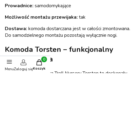
Prowadnice:
samodomykające
Możliwość montażu przewijaka:
tak
Dostawa:
komoda dostarczana jest w całości zmontowana.
Do samodzielnego montażu pozostają wyłącznie nogi.
Komoda Torsten – funkcjonalny
mebel na lata
Produkty w koszyku: 0. Zobacz szczegóły
Koszyk
Menu
Zaloguj się
Biała komoda dziecięca Troll Nursery Torsten to doskonały
wybór dla rodziców poszukujących praktycznego, trwałego i
estetycznego wyposażenia pokoju dziecka. Dzięki
ponadczasowemu wzornictwu, pojemnym szufladom i
możliwości zamontowania przewijaka mebel sprawdzi się
zarówno w pokoju niemowlęcia, jak i starszego dziecka,
pozostając funkcjonalnym elementem wyposażenia przez
wiele lat.
Opinie