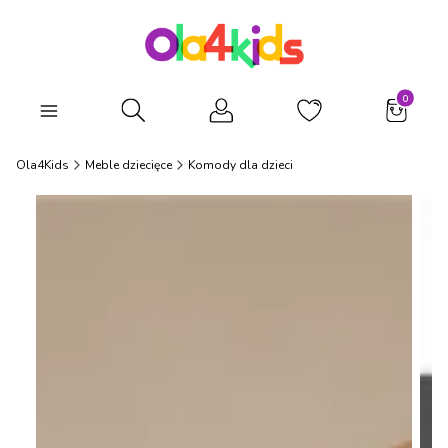
Produkty
Otwórz wyszukiwarkę
Ola4Kids
Meble dziecięce
Komody dla dzieci