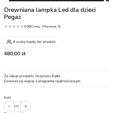
Drewniana lampka Led dla dzieci
Pegaz
0.00
(Oceny: 0 Recenzje: 0)
4
osoby kupiły ten produkt
Cena
480,00 zł
Za zakup produktu otrzymasz
4 pkt
.
Dowiedz się
więcej o programie lojalnościowym.
Ilość
szt.