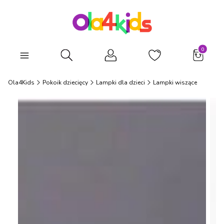
Produkty
Otwórz wyszukiwarkę
Ola4Kids
Pokoik dziecięcy
Lampki dla dzieci
Lampki wiszące