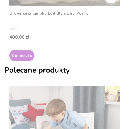
Drewniana lampka Led dla dzieci Konik
PRODUCENT
UNKY
Cena
480,00 zł
Do koszyka
Polecane produkty