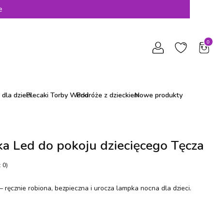
e
Produ
dla dzieci
Plecaki Torby Worki
Podróże z dzieckiem
Nowe produkty
a Led do pokoju dziecięcego Tęcza
 0)
– ręcznie robiona, bezpieczna i urocza lampka nocna dla dzieci.