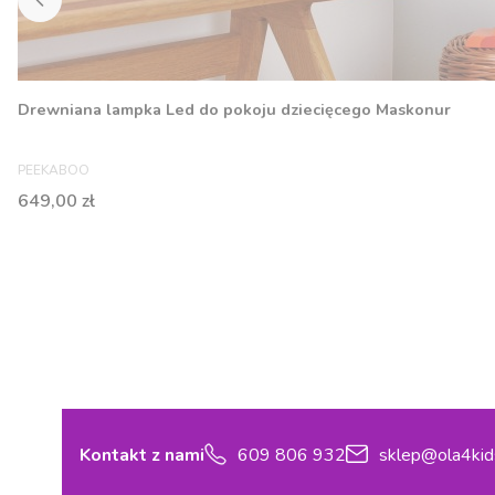
Drewniana lampka Led do pokoju dziecięcego Maskonur
PRODUCENT
PEEKABOO
Cena
649,00 zł
Kontakt z nami
609 806 932
sklep@ola4kid