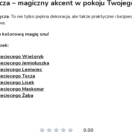
za – magiczny akcent w pokoju Twojeg
ęcza
. To nie tylko piękna dekoracja, ale także praktyczne i bezpi
we.
u kolorową magię snu!
pek:
iecięcego Wieloryb
iecięcego Jemiołuszka
iecięcego Leniwiec
iecięcego Tęcza
iecięcego Lisek
iecięcego Maskonur
iecięcego Żaba
0.00