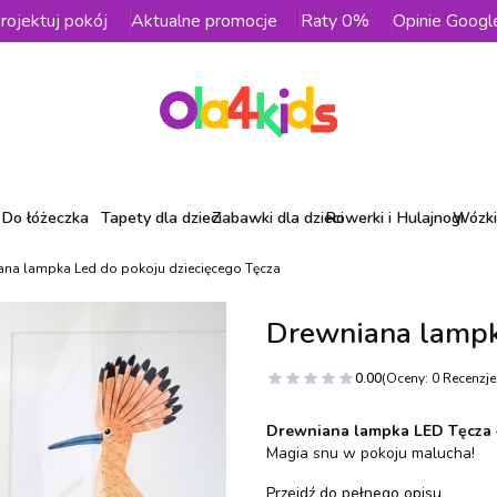
rojektuj pokój
Aktualne promocje
Raty 0%
Opinie Googl
Do łóżeczka
Tapety dla dzieci
Zabawki dla dzieci
Rowerki i Hulajnogi
Wózki 
ana lampka Led do pokoju dziecięcego Tęcza
Drewniana lampk
0.00
(Oceny: 0 Recenzje:
Drewniana lampka LED Tęcza
Magia snu w pokoju malucha!
Przejdź do pełnego opisu