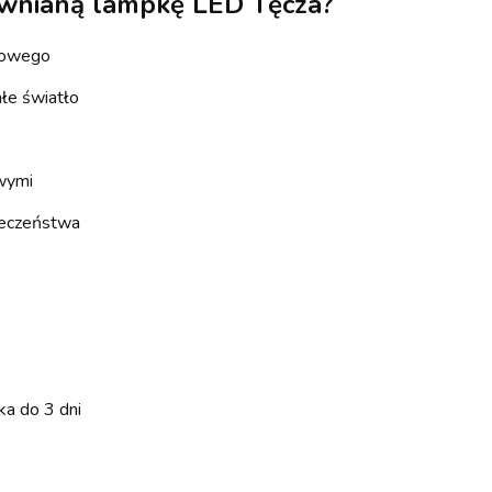
wnianą lampkę LED Tęcza?
nowego
łe światło
wymi
pieczeństwa
a do 3 dni