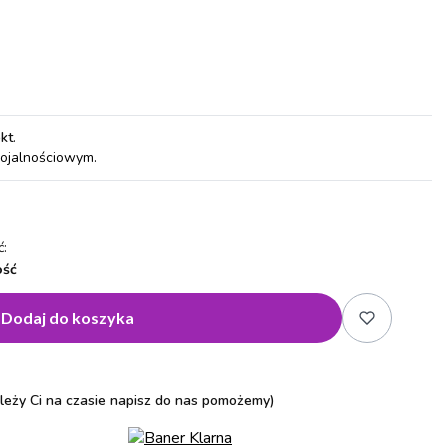
pkt
.
lojalnościowym.
:
ość
Dodaj do koszyka
zależy Ci na czasie napisz do nas pomożemy)