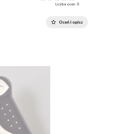
Liczba ocen: 0
Oceń i opisz