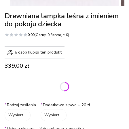
Drewniana lampka leśna z imieniem
do pokoju dziecka
0.00
(Oceny: 0 Recenzje: 0)
6
osób kupiło ten produkt
Cena
339,00 zł
Wybierz wariant produktu:
Poszczególne warianty mogą różnić się ceną
*
*
Rodzaj zasilania
Dodatkowe słowo + 20 zł
Wybierz
Wybierz
*
Usługa ekspres - 3 dni robocze + wysyłka