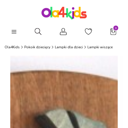
Produkty
Otwórz wyszukiwarkę
Ola4Kids
Pokoik dziecięcy
Lampki dla dzieci
Lampki wiszące