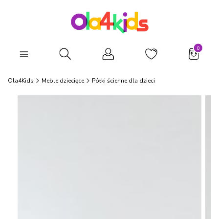
Produkty
Otwórz wyszukiwarkę
Ola4Kids
Meble dziecięce
Półki ścienne dla dzieci