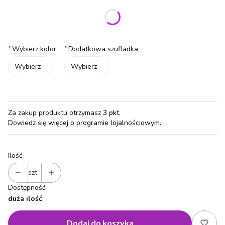
Wybierz wariant produktu:
Poszczególne warianty mogą różnić się ceną
*
*
Wybierz kolor
Dodatkowa szufladka
Wybierz
Wybierz
Za zakup produktu otrzymasz
3 pkt
.
Dowiedz się
więcej o programie lojalnościowym.
Ilość
szt.
Dostępność:
duża ilość
Dodaj do koszyka