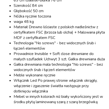
69 cm toaletki-biurka 76 cm
Szerokość 84 cm
Głębokość 50 cm
Nóżka ręcznie toczona
waga 48 kg
Materiał Drewno liściaste z polskich nadleśnictw z
certyfikatem FSC (brzoza lub olcha) + Malowana płyta
MDF z certyfikatem FSC
Technologia "No screws" - bez widocznych śrub i
łączeń elementów
Prowadnice Invisible + Soft close drewniane do
małych szufladek Uchwyt 3 szt. Gałka drewniana duża
Gałka drewniana mala technologia "No screws" - bez
widocznych śrub i łączeń elementów
Meble wykonane ręcznie
Włącznik Led Po prawej stronie włącznik okrągły,
włączenie i zgaszenie światła następuje przy
dotknięciu włącznika
Mebel w innych kolorach niż biały wykończony jest w
środku płytą laminowaną szarą z szarą brzegówką