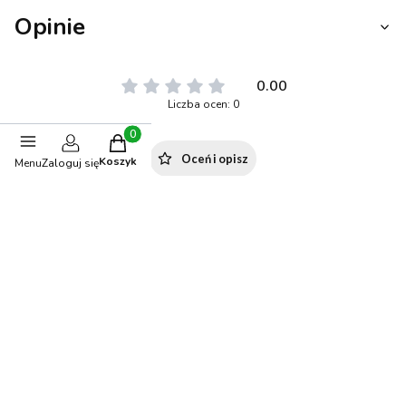
Opinie
0.00
Liczba ocen: 0
Produkty w koszyku: 0. Zobacz szczegóły
Oceń i opisz
Koszyk
Menu
Zaloguj się
Polecane produkty
-10%
OKAZJA