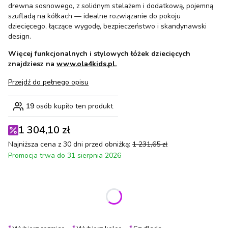
drewna sosnowego, z solidnym stelażem i dodatkową, pojemną
szufladą na kółkach — idealne rozwiązanie do pokoju
dziecięcego, łączące wygodę, bezpieczeństwo i skandynawski
design.
Więcej funkcjonalnych i stylowych łóżek dziecięcych
znajdziesz na
www.ola4kids.pl.
Przejdź do pełnego opisu
19
osób kupiło ten produkt
1 304,10 zł
Najniższa cena z 30 dni przed obniżką:
1 231,65 zł
Promocja trwa do 31 sierpnia 2026
Wybierz wariant produktu:
Poszczególne warianty mogą różnić się ceną