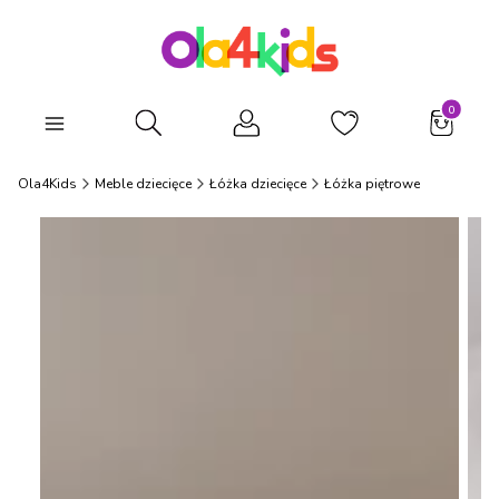
Produkty
Otwórz wyszukiwarkę
Ola4Kids
Meble dziecięce
Łóżka dziecięce
Łóżka piętrowe