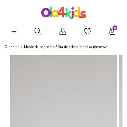
Produkty
Otwórz wyszukiwarkę
Ola4Kids
Meble dziecięce
Łóżka dziecięce
Łóżka piętrowe