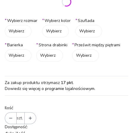
Poszczególne warianty mogą różnić się ceną
*
*
*
Wybierz rozmiar
Wybierz kolor
Szuflada
Wybierz
Wybierz
Wybierz
*
*
*
Barierka
Strona drabinki
Prześwit między piętrami
Wybierz
Wybierz
Wybierz
Za zakup produktu otrzymasz
17 pkt
.
Dowiedz się
więcej o programie lojalnościowym.
Ilość
szt.
Dostępność: