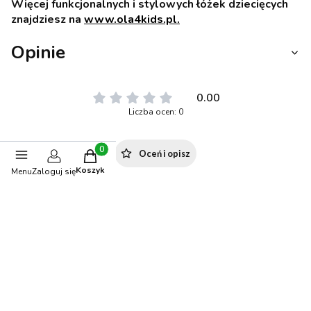
Więcej funkcjonalnych i stylowych łóżek dziecięcych
znajdziesz na
www.ola4kids.pl.
Opinie
0.00
Liczba ocen: 0
Oceń i opisz
Produkty w koszyku: 0. Zobacz szczegóły
Koszyk
Menu
Zaloguj się
Polecane produkty